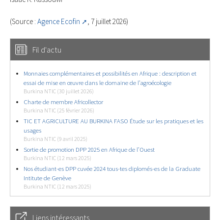
(Source :
Agence Ecofin
, 7 juillet 2026)
Fil d'actu
Monnaies complémentaires et possibilités en Afrique : description et
essai de mise en œuvre dans le domaine de l’agroécologie
Burkina NTIC (30 juillet 2026)
Charte de membre Africollector
Burkina NTIC (25 février 2026)
TIC ET AGRICULTURE AU BURKINA FASO Étude sur les pratiques et les
usages
Burkina NTIC (9 avril 2025)
Sortie de promotion DPP 2025 en Afrique de l’Ouest
Burkina NTIC (12 mars 2025)
Nos étudiant-es DPP cuvée 2024 tous-tes diplomés-es de la Graduate
Intitute de Genève
Burkina NTIC (12 mars 2025)
Liens intéressants