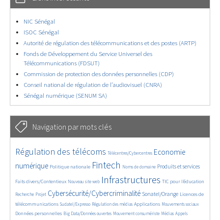
NIC Sénégal
ISOC Sénégal
Autorité de régulation des télécommunications et des postes (ARTP)
Fonds de Développement du Service Universel des
Télécommunications (FDSUT)
Commission de protection des données personnelles (CDP)
Conseil national de régulation de l’audiovisuel (CNRA)
Sénégal numérique (SENUM SA)
Navigation par mots clés
4598/5532
347/5532
3683/5532
Régulation des télécoms
Economie
Télécentres/Cybercentres
1841/5532
5149/5532
670/5532
2377/5532
1515/5532
Fintech
numérique
Produits et services
Politique nationale
Noms de domaine
819/5532
5532/5532
1824/5532
190/5532
Infrastructures
Faits divers/Contentieux
TIC pour l’éducation
Nouveau site web
243/5532
3493/5532
2139/5532
1603/5532
Cybersécurité/Cybercriminalité
Sonatel/Orange
Licences de
Recherche
Projet
299/5532
1007/5532
1513/5532
1062/5532
1636/5532
télécommunications
Applications
Sudatel/Expresso
Régulation des médias
Mouvements sociaux
142/5532
598/5532
364/5532
642/5532
Données personnelles
Big Data/Données ouvertes
Mouvement consumériste
Médias
Appels