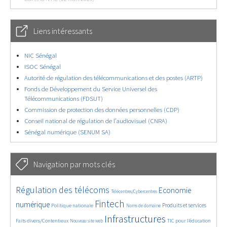
Liens intéressants
NIC Sénégal
ISOC Sénégal
Autorité de régulation des télécommunications et des postes (ARTP)
Fonds de Développement du Service Universel des
Télécommunications (FDSUT)
Commission de protection des données personnelles (CDP)
Conseil national de régulation de l’audiovisuel (CNRA)
Sénégal numérique (SENUM SA)
Navigation par mots clés
4616/5686
371/5686
3636/5686
Régulation des télécoms
Economie
Télécentres/Cybercentres
1841/5686
5230/5686
675/5686
2361/5686
1562/5686
Fintech
numérique
Produits et services
Politique nationale
Noms de domaine
824/5686
5686/5686
1813/5686
195/5686
Infrastructures
Faits divers/Contentieux
TIC pour l’éducation
Nouveau site web