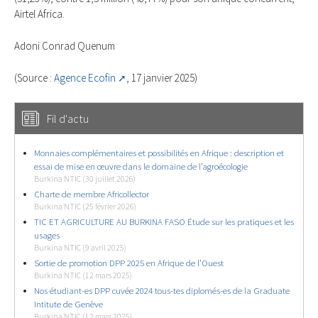
Airtel Africa.
Adoni Conrad Quenum
(Source :
Agence Ecofin
, 17 janvier 2025)
Fil d'actu
Monnaies complémentaires et possibilités en Afrique : description et
essai de mise en œuvre dans le domaine de l’agroécologie
Burkina NTIC (30 juillet 2026)
Charte de membre Africollector
Burkina NTIC (25 février 2026)
TIC ET AGRICULTURE AU BURKINA FASO Étude sur les pratiques et les
usages
Burkina NTIC (9 avril 2025)
Sortie de promotion DPP 2025 en Afrique de l’Ouest
Burkina NTIC (12 mars 2025)
Nos étudiant-es DPP cuvée 2024 tous-tes diplomés-es de la Graduate
Intitute de Genève
Burkina NTIC (12 mars 2025)