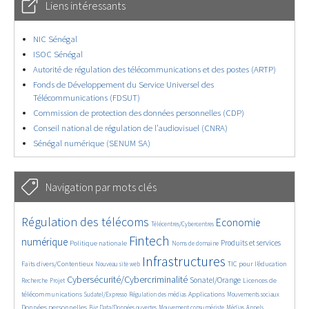
Liens intéressants
NIC Sénégal
ISOC Sénégal
Autorité de régulation des télécommunications et des postes (ARTP)
Fonds de Développement du Service Universel des
Télécommunications (FDSUT)
Commission de protection des données personnelles (CDP)
Conseil national de régulation de l’audiovisuel (CNRA)
Sénégal numérique (SENUM SA)
Navigation par mots clés
4678/5773
368/5773
3706/5773
Régulation des télécoms
Economie
Télécentres/Cybercentres
1863/5773
5290/5773
675/5773
2403/5773
1599/5773
Fintech
numérique
Produits et services
Politique nationale
Noms de domaine
841/5773
5773/5773
1807/5773
200/5773
Infrastructures
Faits divers/Contentieux
TIC pour l’éducation
Nouveau site web
250/5773
3621/5773
2331/5773
1634/5773
Cybersécurité/Cybercriminalité
Sonatel/Orange
Licences de
Recherche
Projet
279/5773
1044/5773
1550/5773
1146/5773
1686/5773
télécommunications
Applications
Sudatel/Expresso
Régulation des médias
Mouvements sociaux
144/5773
615/5773
382/5773
663/5773
Données personnelles
Big Data/Données ouvertes
Mouvement consumériste
Médias
Appels