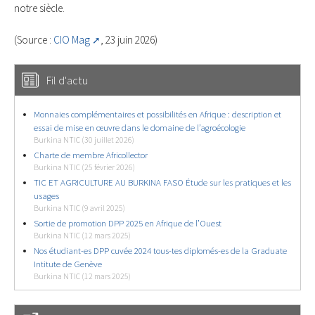
notre siècle.
(Source :
CIO Mag
, 23 juin 2026)
Fil d'actu
Monnaies complémentaires et possibilités en Afrique : description et
essai de mise en œuvre dans le domaine de l’agroécologie
Burkina NTIC (30 juillet 2026)
Charte de membre Africollector
Burkina NTIC (25 février 2026)
TIC ET AGRICULTURE AU BURKINA FASO Étude sur les pratiques et les
usages
Burkina NTIC (9 avril 2025)
Sortie de promotion DPP 2025 en Afrique de l’Ouest
Burkina NTIC (12 mars 2025)
Nos étudiant-es DPP cuvée 2024 tous-tes diplomés-es de la Graduate
Intitute de Genève
Burkina NTIC (12 mars 2025)