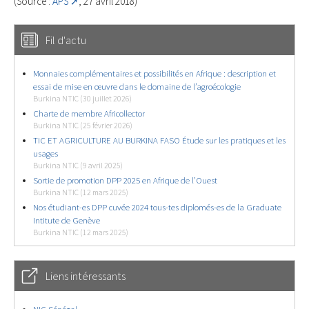
(Source :
APS
, 27 avril 2018)
Fil d'actu
Monnaies complémentaires et possibilités en Afrique : description et
essai de mise en œuvre dans le domaine de l’agroécologie
Burkina NTIC (30 juillet 2026)
Charte de membre Africollector
Burkina NTIC (25 février 2026)
TIC ET AGRICULTURE AU BURKINA FASO Étude sur les pratiques et les
usages
Burkina NTIC (9 avril 2025)
Sortie de promotion DPP 2025 en Afrique de l’Ouest
Burkina NTIC (12 mars 2025)
Nos étudiant-es DPP cuvée 2024 tous-tes diplomés-es de la Graduate
Intitute de Genève
Burkina NTIC (12 mars 2025)
Liens intéressants