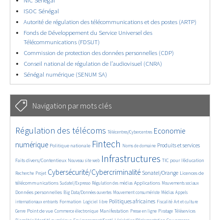
NIC Sénégal
ISOC Sénégal
Autorité de régulation des télécommunications et des postes (ARTP)
Fonds de Développement du Service Universel des
Télécommunications (FDSUT)
Commission de protection des données personnelles (CDP)
Conseil national de régulation de l’audiovisuel (CNRA)
Sénégal numérique (SENUM SA)
Navigation par mots clés
4655/5802
402/5802
3706/5802
Régulation des télécoms
Economie
Télécentres/Cybercentres
1910/5802
5329/5802
711/5802
2390/5802
1565/5802
Fintech
numérique
Produits et services
Politique nationale
Noms de domaine
841/5802
5802/5802
1867/5802
196/5802
Infrastructures
Faits divers/Contentieux
TIC pour l’éducation
Nouveau site web
247/5802
3752/5802
2321/5802
1654/5802
Cybersécurité/Cybercriminalité
Sonatel/Orange
Licences de
Recherche
Projet
309/5802
1049/5802
1543/5802
1236/5802
1736/5802
télécommunications
Applications
Sudatel/Expresso
Régulation des médias
Mouvements sociaux
150/5802
639/5802
367/5802
657/5802
Données personnelles
Big Data/Données ouvertes
Mouvement consumériste
Médias
Appels
1756/5802
115/5802
2486/5802
1098/5802
174/5802
599/5802
Politiques africaines
Formation
internationaux entrants
Logiciel libre
Fiscalité
Art et culture
1984/5802
1083/5802
1514/5802
325/5802
130/5802
210/5802
1249/5802
Point de vue
Manifestation
Genre
Commerce électronique
Presse en ligne
Piratage
Téléservices
371/5802
346/5802
362/5802
1870/5802