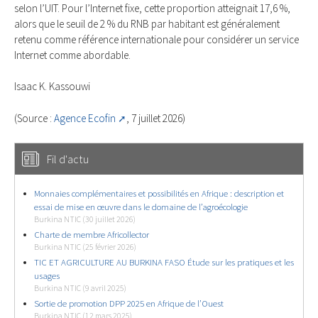
selon l’UIT. Pour l’Internet fixe, cette proportion atteignait 17,6 %,
alors que le seuil de 2 % du RNB par habitant est généralement
retenu comme référence internationale pour considérer un service
Internet comme abordable.
Isaac K. Kassouwi
(Source :
Agence Ecofin
, 7 juillet 2026)
Fil d'actu
Monnaies complémentaires et possibilités en Afrique : description et
essai de mise en œuvre dans le domaine de l’agroécologie
Burkina NTIC (30 juillet 2026)
Charte de membre Africollector
Burkina NTIC (25 février 2026)
TIC ET AGRICULTURE AU BURKINA FASO Étude sur les pratiques et les
usages
Burkina NTIC (9 avril 2025)
Sortie de promotion DPP 2025 en Afrique de l’Ouest
Burkina NTIC (12 mars 2025)