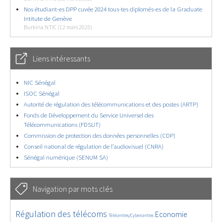
Nos étudiant-es DPP cuvée 2024 tous-tes diplomés-es de la Graduate
Intitute de Genève
Burkina NTIC (12 mars 2025)
Liens intéressants
NIC Sénégal
ISOC Sénégal
Autorité de régulation des télécommunications et des postes (ARTP)
Fonds de Développement du Service Universel des
Télécommunications (FDSUT)
Commission de protection des données personnelles (CDP)
Conseil national de régulation de l’audiovisuel (CNRA)
Sénégal numérique (SENUM SA)
Navigation par mots clés
4637/5597
362/5597
3748/5597
Régulation des télécoms
Economie
Télécentres/Cybercentres