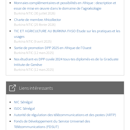
Monnaies complémentaires et possibilités en Afrique : description et
essai de mise en œuvre dans le domaine de l’agroécologie
Burkina NTIC (30 juillet 2026)
Charte de membre Africollector
Burkina NTIC (25 février 2026)
TIC ET AGRICULTURE AU BURKINA FASO Étude sur les pratiques et les
usages
Burkina NTIC (9 avril 2025)
Sortie de promotion DPP 2025 en Afrique de l’Ouest
Burkina NTIC (12 mars 2025)
Nos étudiant-es DPP cuvée 2024 tous-tes diplomés-es de la Graduate
Intitute de Genève
Burkina NTIC (12 mars 2025)
Liens intéressants
NIC Sénégal
ISOC Sénégal
Autorité de régulation des télécommunications et des postes (ARTP)
Fonds de Développement du Service Universel des
Télécommunications (FDSUT)