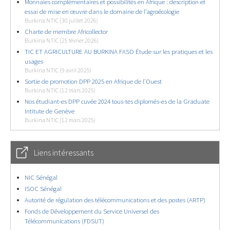
Monnaies complémentaires et possibilités en Afrique : description et
essai de mise en œuvre dans le domaine de l’agroécologie
Burkina NTIC (30 juillet 2026)
Charte de membre Africollector
Burkina NTIC (25 février 2026)
TIC ET AGRICULTURE AU BURKINA FASO Étude sur les pratiques et les
usages
Burkina NTIC (9 avril 2025)
Sortie de promotion DPP 2025 en Afrique de l’Ouest
Burkina NTIC (12 mars 2025)
Nos étudiant-es DPP cuvée 2024 tous-tes diplomés-es de la Graduate
Intitute de Genève
Burkina NTIC (12 mars 2025)
Liens intéressants
NIC Sénégal
ISOC Sénégal
Autorité de régulation des télécommunications et des postes (ARTP)
Fonds de Développement du Service Universel des
Télécommunications (FDSUT)