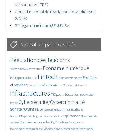
personnelles (CDP)
Conseil national de régulation de l’audiovisuel
(CNRA)
Sénégal numérique (SENUM SA)
Navigation par mots clés
4627/5537
362/5537
Régulation des télécoms
3726/5537
1856/5537
Economie numérique
Télécentres/Cybercentres
5151/5537
672/5537
2431/5537
Fintech
Produits
Politique nationale
Noms de domaine
1594/5537
837/5537
5537/5537
et services
Faits divers/Contentieux
Nouveau site web
1823/5537
198/5537
247/5537
Infrastructures
TIC pour l’éducation
Recherche
3536/5537
2293/5537
Cybersécurité/Cybercriminalité
Projet
1611/5537
297/5537
Sonatel/Orange
Licences de télécommunications
1015/5537
1510/5537
1089/5537
Applications
Sudatel/Expresso
Régulation des médias
Mouvements
1664/5537
146/5537
620/5537
Données personnelles
sociaux
Big Data/Données ouvertes
366/5537
703/5537
1747/5537
Mouvement consumériste
Médias
Appels internationaux entrants