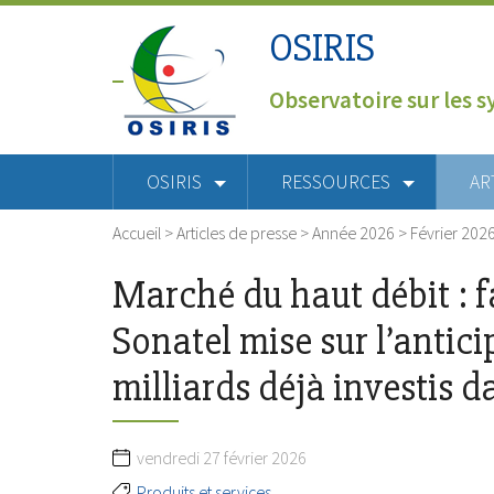
OSIRIS
Observatoire sur les s
OSIRIS
RESSOURCES
AR
Accueil
>
Articles de presse
>
Année 2026
>
Février 202
Marché du haut débit : f
Sonatel mise sur l’antici
milliards déjà investis da
vendredi 27 février 2026
Produits et services