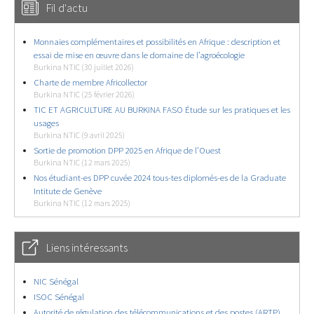
Fil d'actu
Monnaies complémentaires et possibilités en Afrique : description et
essai de mise en œuvre dans le domaine de l’agroécologie
Burkina NTIC (30 juillet 2026)
Charte de membre Africollector
Burkina NTIC (25 février 2026)
TIC ET AGRICULTURE AU BURKINA FASO Étude sur les pratiques et les
usages
Burkina NTIC (9 avril 2025)
Sortie de promotion DPP 2025 en Afrique de l’Ouest
Burkina NTIC (12 mars 2025)
Nos étudiant-es DPP cuvée 2024 tous-tes diplomés-es de la Graduate
Intitute de Genève
Burkina NTIC (12 mars 2025)
Liens intéressants
NIC Sénégal
ISOC Sénégal
Autorité de régulation des télécommunications et des postes (ARTP)