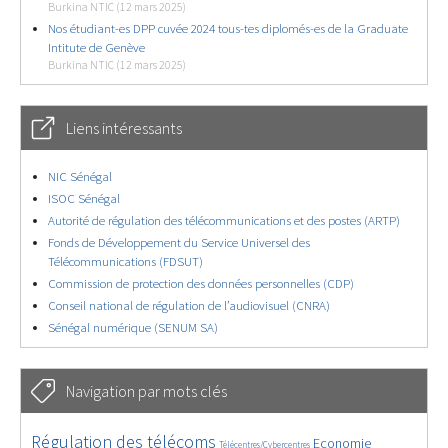
Burkina NTIC (12 mars 2025)
Nos étudiant-es DPP cuvée 2024 tous-tes diplomés-es de la Graduate
Intitute de Genève
Burkina NTIC (12 mars 2025)
Liens intéressants
NIC Sénégal
ISOC Sénégal
Autorité de régulation des télécommunications et des postes (ARTP)
Fonds de Développement du Service Universel des
Télécommunications (FDSUT)
Commission de protection des données personnelles (CDP)
Conseil national de régulation de l’audiovisuel (CNRA)
Sénégal numérique (SENUM SA)
Navigation par mots clés
4622/5845
368/5845
3673/5845
Régulation des télécoms
Economie
Télécentres/Cybercentres