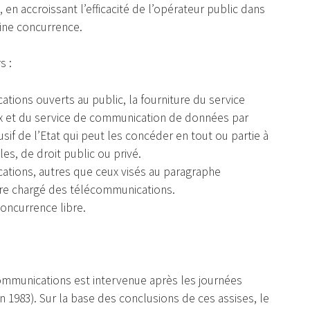
, en accroissant l’efficacité de l’opérateur public dans
aine concurrence.
s :
ions ouverts au public, la fourniture du service
lex et du service de communication de données par
if de l’Etat qui peut les concéder en tout ou partie à
s, de droit public ou privé.
ations, autres que ceux visés au paragraphe
tre chargé des télécommunications.
concurrence libre.
ommunications est intervenue après les journées
 1983). Sur la base des conclusions de ces assises, le