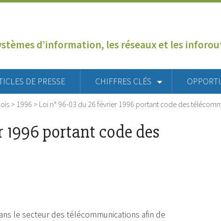
ystèmes d’information, les réseaux et les inforo
TICLES DE PRESSE
CHIFFRES CLÉS
OPPORT
Lois
>
1996
>
Loi n° 96-03 du 26 février 1996 portant code des télécom
er 1996 portant code des
dans le secteur des télécommunications afin de