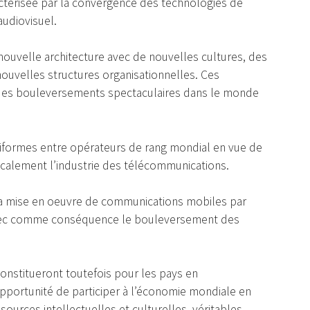
ractérisée par la convergence des technologies de
audiovisuel.
ouvelle architecture avec de nouvelles cultures, des
ouvelles structures organisationnelles. Ces
des bouleversements spectaculaires dans le monde
ltiformes entre opérateurs de rang mondial en vue de
ticalement l’industrie des télécommunications.
 la mise en oeuvre de communications mobiles par
avec comme conséquence le bouleversement des
nstitueront toutefois pour les pays en
pportunité de participer à l’économie mondiale en
ssources intellectuelles et culturelles, véritables