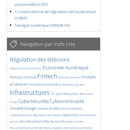
personnelles (CDP)
Conseil national de régulation de l’audiovisuel
(CNRA)
Sénégal numérique (SENUM SA)
Navigation par mots clés
4593/5760
350/5760
Régulation des télécoms
3631/5760
1854/5760
Economie numérique
Télécentres/Cybercentres
5276/5760
628/5760
2254/5760
Fintech
Produits
Politique nationale
Noms de domaine
1559/5760
817/5760
5760/5760
et services
Faits divers/Contentieux
Nouveau site web
1889/5760
201/5760
246/5760
Infrastructures
TIC pour l’éducation
Recherche
3823/5760
2214/5760
Cybersécurité/Cybercriminalité
Projet
1615/5760
288/5760
Sonatel/Orange
Licences de télécommunications
1040/5760
1530/5760
1240/5760
Applications
Sudatel/Expresso
Régulation des médias
Mouvements
1662/5760
150/5760
649/5760
Données personnelles
sociaux
Big Data/Données ouvertes
369/5760
642/5760
1717/5760
Mouvement consumériste
Médias
Appels internationaux entrants