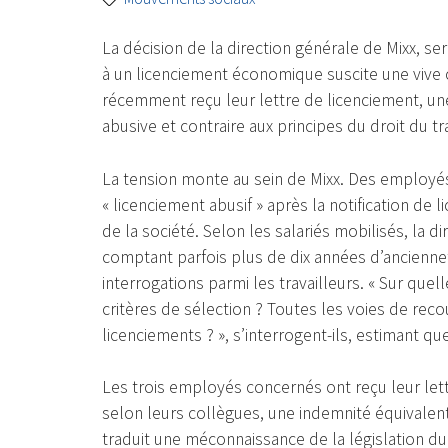
La décision de la direction générale de Mixx, s
à un licenciement économique suscite une vive c
récemment reçu leur lettre de licenciement, un
abusive et contraire aux principes du droit du tra
La tension monte au sein de Mixx. Des employés 
« licenciement abusif » après la notification de
de la société. Selon les salariés mobilisés, la d
comptant parfois plus de dix années d’ancienn
interrogations parmi les travailleurs. « Sur quel
critères de sélection ? Toutes les voies de reco
licenciements ? », s’interrogent-ils, estimant q
Les trois employés concernés ont reçu leur let
selon leurs collègues, une indemnité équivalent
traduit une méconnaissance de la législation du