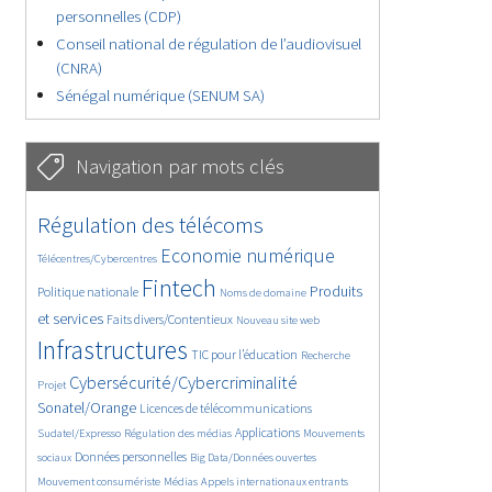
personnelles (CDP)
Conseil national de régulation de l’audiovisuel
(CNRA)
Sénégal numérique (SENUM SA)
Navigation par mots clés
4933/5946
357/5946
Régulation des télécoms
3917/5946
1936/5946
Economie numérique
Télécentres/Cybercentres
5486/5946
700/5946
2550/5946
Fintech
Produits
Politique nationale
Noms de domaine
1632/5946
880/5946
5946/5946
et services
Faits divers/Contentieux
Nouveau site web
1936/5946
199/5946
264/5946
Infrastructures
TIC pour l’éducation
Recherche
3671/5946
2360/5946
Cybersécurité/Cybercriminalité
Projet
1683/5946
300/5946
Sonatel/Orange
Licences de télécommunications
1050/5946
1615/5946
1126/5946
Applications
Sudatel/Expresso
Régulation des médias
Mouvements
1731/5946
143/5946
629/5946
Données personnelles
sociaux
Big Data/Données ouvertes
391/5946
682/5946
1810/5946
Mouvement consumériste
Médias
Appels internationaux entrants