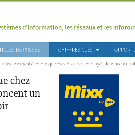
ystèmes d’information, les réseaux et les inforo
TICLES DE PRESSE
CHIFFRES CLÉS
OPPORT
6
>
Licenciement économique chez Mixx- des employés dénoncent un a
ue chez
oncent un
ir