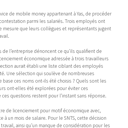
ervice de mobile money appartenant à Yas, de procéder
ontestation parmi les salariés. Trois employés ont
e mesure que leurs collègues et représentants jugent
vail.
de l’entreprise dénoncent ce qu’ils qualifient de
 licenciement économique adressée à trois travailleurs
irection aurait établi une liste ciblant des employés
eté. Une sélection qui soulève de nombreuses
le base ces noms ont-ils été choisis ? Quels sont les
urs ont-elles été explorées pour éviter ces
ue ces questions restent pour l’instant sans réponse.
tre de licenciement pour motif économique avec,
e à un mois de salaire. Pour le SNTS, cette décision
 travail, ainsi qu’un manque de considération pour les