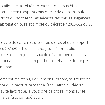
ication de la Loi républicaine, dont vous êtes
, Car Leneen Diaspora vous demande de bien vouloir
ations qui sont rendues nécessaires par les exigences
l’abrogation pure et simple du décret N° 2010-632 du 28
n œuvre de cette mesure aurait d’ores et déjà rapporté
ncs CFA (30 millions d’euros) au Trésor Public
gent dans des projets sociaux de développement. Tels
e connaissance et au regard desquels je ne doute pas
’impose.
écret est maintenu, Car Leneen Diaspora, se trouverait
tente d’un recours tendant à l’annulation du décret
suite favorable, je vous prie de croire, Monsieur le
ma parfaite considération.