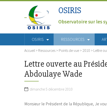
OSIRIS
Observatoire sur les s
OSIRIS
RESSOURCES
AR
Accueil
>
Ressources
>
Points de vue
>
2010
>
Lettre o
Lettre ouverte au Présid
Abdoulaye Wade
dimanche 5 décembre 2010
Monsieur le Président de la République, Je vo