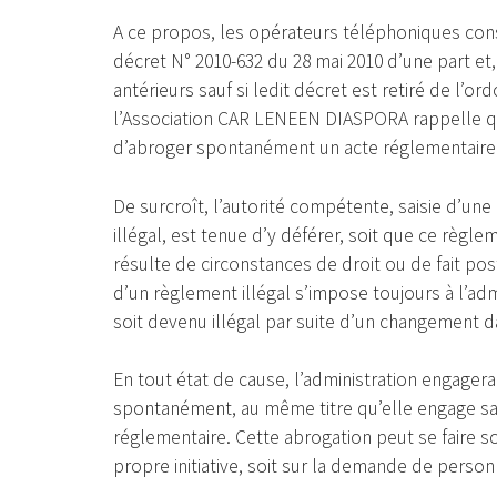
A ce propos, les opérateurs téléphoniques cons
décret N° 2010-632 du 28 mai 2010 d’une part et, 
antérieurs sauf si ledit décret est retiré de l’o
l’Association CAR LENEEN DIASPORA rappelle qu’
d’abroger spontanément un acte réglementaire 
De surcroît, l’autorité compétente, saisie d’u
illégal, est tenue d’y déférer, soit que ce règleme
résulte de circonstances de droit ou de fait post
d’un règlement illégal s’impose toujours à l’admin
soit devenu illégal par suite d’un changement da
En tout état de cause, l’administration engagerai
spontanément, au même titre qu’elle engage sa re
réglementaire. Cette abrogation peut se faire so
propre initiative, soit sur la demande de perso