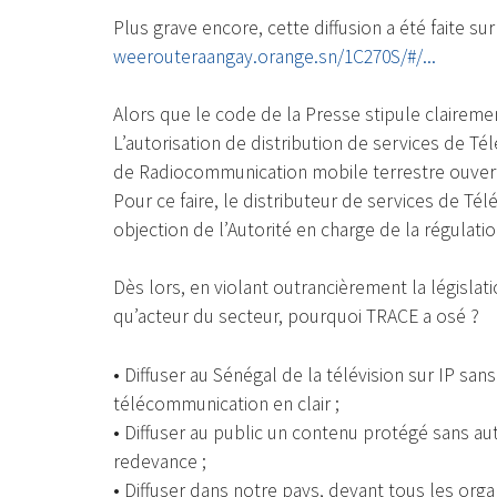
Plus grave encore, cette diffusion a été faite su
weerouteraangay.orange.sn/1C270S/#/...
Alors que le code de la Presse stipule clairemen
L’autorisation de distribution de services de Té
de Radiocommunication mobile terrestre ouvert 
Pour ce faire, le distributeur de services de Té
objection de l’Autorité en charge de la régulat
Dès lors, en violant outrancièrement la législa
qu’acteur du secteur, pourquoi TRACE a osé ?
• Diffuser au Sénégal de la télévision sur IP san
télécommunication en clair ;
• Diffuser au public un contenu protégé sans au
redevance ;
• Diffuser dans notre pays, devant tous les org