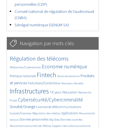
personnelles (CDP)
Conseil national de régulation de l’audiovisuel
(CNRA)
Sénégal numérique (SENUM SA)
Navigation par mots clés
4621/5681
387/5681
Régulation des télécoms
3659/5681
1846/5681
Economie numérique
Télécentres/Cybercentres
5245/5681
664/5681
2371/5681
Fintech
Produits
Politique nationale
Noms de domaine
1571/5681
826/5681
5681/5681
et services
Faits divers/Contentieux
Nouveau site web
1796/5681
196/5681
247/5681
Infrastructures
TIC pour l’éducation
Recherche
3591/5681
2302/5681
Cybersécurité/Cybercriminalité
Projet
1625/5681
279/5681
Sonatel/Orange
Licences de télécommunications
1035/5681
1527/5681
1133/5681
Applications
Sudatel/Expresso
Régulation des médias
Mouvements
1668/5681
142/5681
609/5681
Données personnelles
sociaux
Big Data/Données ouvertes
375/5681
657/5681
1729/5681
Mouvement consumériste
Médias
Appels internationaux entrants