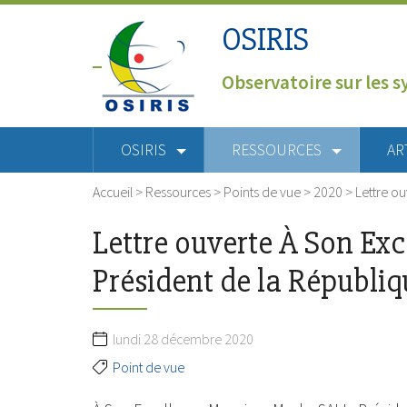
OSIRIS
Observatoire sur les s
OSIRIS
RESSOURCES
AR
Accueil
>
Ressources
>
Points de vue
>
2020
>
Lettre o
Lettre ouverte À Son Ex
Président de la Républiq
lundi 28 décembre 2020
Point de vue