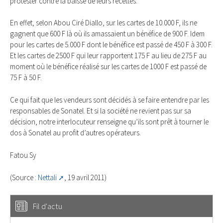
protester contre la baisse de leurs recettes.
En effet, selon Abou Ciré Diallo, sur les cartes de 10.000 F, ils ne
gagnent que 600 F là où ils amassaient un bénéfice de 900 F. Idem
pour les cartes de 5.000 F dont le bénéfice est passé de 450 F à 300 F.
Et les cartes de 2500 F qui leur rapportent 175 F au lieu de 275 F au
moment où le bénéfice réalisé sur les cartes de 1000 F est passé de
75 F à 50 F.
Ce qui fait que les vendeurs sont décidés à se faire entendre par les
responsables de Sonatel. Et si la société ne revient pas sur sa
décision, notre interlocuteur renseigne qu’ils sont prêt à tourner le
dos à Sonatel au profit d’autres opérateurs.
Fatou Sy
(Source :
Nettali
, 19 avril 2011)
Fil d'actu