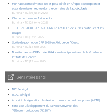
Monnaies complémentaires et possibilités en Afrique : description et
essai de mise en œuvre dans le domaine de l’agroécologie
Burkina NTIC (30 juillet 2026)
Charte de membre Africollector
Burkina NTIC (25 février 2026)
TIC ET AGRICULTURE AU BURKINA FASO Étude sur les pratiques et les
usages
Burkina NTIC (9 avril 2025)
Sortie de promotion DPP 2025 en Afrique de l’Ouest
Burkina NTIC (12 mars 2025)
Nos étudiant-es DPP cuvée 2024 tous-tes diplomés-es de la Graduate
Intitute de Genève
Burkina NTIC (12 mars 2025)
Liens intéressants
NIC Sénégal
ISOC Sénégal
Autorité de régulation des télécommunications et des postes (ARTP)
Fonds de Développement du Service Universel des
Télécommunications (FDSUT)