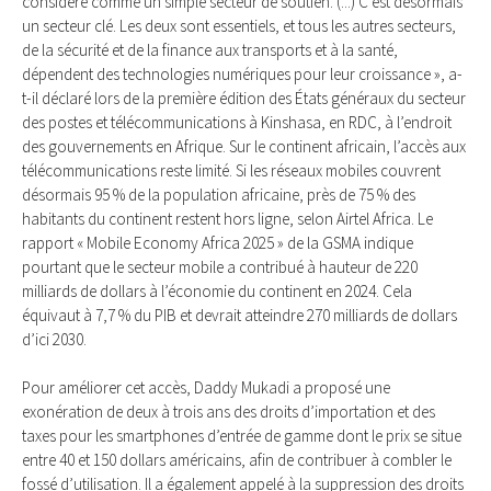
considéré comme un simple secteur de soutien. (...) C’est désormais
un secteur clé. Les deux sont essentiels, et tous les autres secteurs,
de la sécurité et de la finance aux transports et à la santé,
dépendent des technologies numériques pour leur croissance », a-
t-il déclaré lors de la première édition des États généraux du secteur
des postes et télécommunications à Kinshasa, en RDC, à l’endroit
des gouvernements en Afrique. Sur le continent africain, l’accès aux
télécommunications reste limité. Si les réseaux mobiles couvrent
désormais 95 % de la population africaine, près de 75 % des
habitants du continent restent hors ligne, selon Airtel Africa. Le
rapport « Mobile Economy Africa 2025 » de la GSMA indique
pourtant que le secteur mobile a contribué à hauteur de 220
milliards de dollars à l’économie du continent en 2024. Cela
équivaut à 7,7 % du PIB et devrait atteindre 270 milliards de dollars
d’ici 2030.
Pour améliorer cet accès, Daddy Mukadi a proposé une
exonération de deux à trois ans des droits d’importation et des
taxes pour les smartphones d’entrée de gamme dont le prix se situe
entre 40 et 150 dollars américains, afin de contribuer à combler le
fossé d’utilisation. Il a également appelé à la suppression des droits