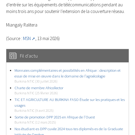
d’entrée sur les équipements de télécommunications pendant au
moins trois ans pour soutenir l’extension de la couverture réseau.
Miangaly Ralitera
(Source :
MSN
, 13 mai 2026)
Fil d'actu
Monnaies complémentaires et possibilités en Afrique : description et
essai de mise en œuvre dans le domaine de l’agroécologie
Burkina NTIC (30 juillet 2026)
Charte de membre Africollector
Burkina NTIC (25 février 2026)
TIC ET AGRICULTURE AU BURKINA FASO Étude sur les pratiques et les
usages
Burkina NTIC (9 avril 2025)
Sortie de promotion DPP 2025 en Afrique de l’Ouest
Burkina NTIC (12 mars 2025)
Nos étudiant-es DPP cuvée 2024 tous-tes diplomés-es de la Graduate
Intitute de Genève