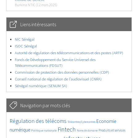
Burkina NTIC (12 mars 2025)
Liens intéressants
NIC Sénégal
ISOC Sénégal
Autorité de régulation des télécommunications et des postes (ARTP)
Fonds de Développement du Service Universel des
Télécommunications (FDSUT)
Commission de protection des données personnelles (CDP)
Conseil national de régulation de l’audiovisuel (CNRA)
Sénégal numérique (SENUM SA)
Navigation par mots clés
4605/5661
402/5661
3640/5661
Régulation des télécoms
Economie
Télécentres/Cybercentres
1882/5661
5255/5661
677/5661
2352/5661
1543/5661
Fintech
numérique
Produits et services
Politique nationale
Noms de domaine
837/5661
5661/5661
1851/5661
194/5661