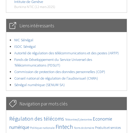
Intitute de Genève
Burkina NTIC (12 mars 2025)
Liens intéressants
NIC Sénégal
ISOC Sénégal
Autorité de régulation des télécommunications et des postes (ARTP)
Fonds de Développement du Service Universel des
Télécommunications (FDSUT)
Commission de protection des données personnelles (CDP)
Conseil national de régulation de l’audiovisuel (CNRA)
Sénégal numérique (SENUM SA)
Navigation par mots clés
4632/5652
363/5652
3725/5652
Régulation des télécoms
Economie
Télécentres/Cybercentres
1855/5652
5196/5652
669/5652
2384/5652
1575/5652
Fintech
numérique
Produits et services
Politique nationale
Noms de domaine