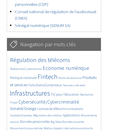
personnelles (CDP)
Conseil national de régulation de l’audiovisuel
(CNRA)
Sénégal numérique (SENUM SA)
Navigation par mots clés
4933/5946
357/5946
Régulation des télécoms
3917/5946
1936/5946
Economie numérique
Télécentres/Cybercentres
5486/5946
700/5946
2550/5946
Fintech
Produits
Politique nationale
Noms de domaine
1632/5946
880/5946
5946/5946
et services
Faits divers/Contentieux
Nouveau site web
1936/5946
199/5946
264/5946
Infrastructures
TIC pour l’éducation
Recherche
3671/5946
2360/5946
Cybersécurité/Cybercriminalité
Projet
1683/5946
300/5946
Sonatel/Orange
Licences de télécommunications
1050/5946
1615/5946
1126/5946
Applications
Sudatel/Expresso
Régulation des médias
Mouvements
1731/5946
143/5946
629/5946
Données personnelles
sociaux
Big Data/Données ouvertes
391/5946
682/5946
1810/5946
Mouvement consumériste
Médias
Appels internationaux entrants