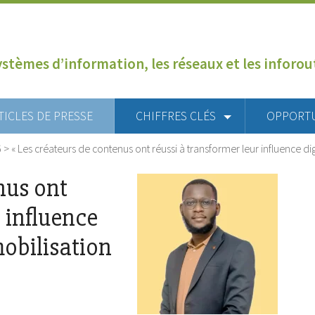
ystèmes d’information, les réseaux et les inforo
TICLES DE PRESSE
CHIFFRES CLÉS
OPPORT
6
>
« Les créateurs de contenus ont réussi à transformer leur influence di
nus ont
r influence
mobilisation