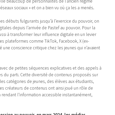
uelle beaucoup de personnalités de l’ancien régime
eaux sociaux » et on a bien vu où ça les a menés.
es débuts fulgurants jusqu’à l’exercice du pouvoir, on
itales depuis l’arrivée de Pastef au pouvoir. Pour la
ssi à transformer leur influence digitale en un levier
ntes plateformes comme TikTok, Facebook, X (ex-
 une conscience critique chez les jeunes qui n’avaient
 avec de petites séquences explicatives et des appels à
es du parti. Cette diversité de contenus proposés sur
les catégories de jeunes, des élèves aux étudiants,
Les créateurs de contenus ont ainsi joué un rôle de
n rendant l’information accessible instantanément,
ession au pouvoir, en mars 2024, les médias