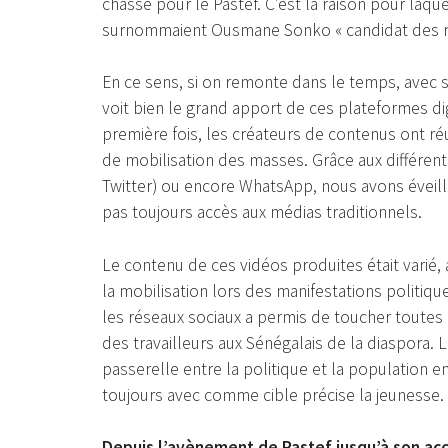
chasse pour le Pastef. C’est la raison pour laq
surnommaient Ousmane Sonko « candidat des rés
En ce sens, si on remonte dans le temps, avec s
voit bien le grand apport de ces plateformes dig
première fois, les créateurs de contenus ont réu
de mobilisation des masses. Grâce aux différe
Twitter) ou encore WhatsApp, nous avons éveillé
pas toujours accès aux médias traditionnels.
Le contenu de ces vidéos produites était varié,
la mobilisation lors des manifestations politiqu
les réseaux sociaux a permis de toucher toutes 
des travailleurs aux Sénégalais de la diaspora. 
passerelle entre la politique et la population e
toujours avec comme cible précise la jeunesse.
Depuis l’avènement de Pastef jusqu’à son acc