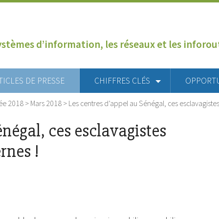
ystèmes d’information, les réseaux et les inforo
TICLES DE PRESSE
CHIFFRES CLÉS
OPPORT
ée 2018
>
Mars 2018
>
Les centres d’appel au Sénégal, ces esclavagist
énégal, ces esclavagistes
rnes !