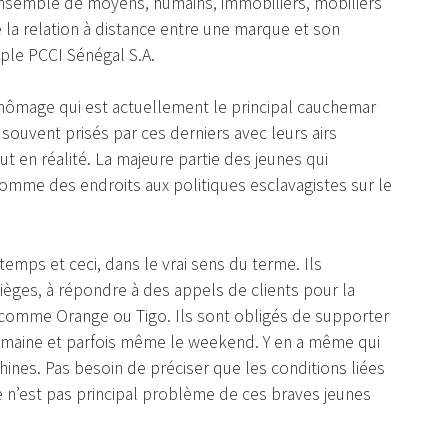
ensemble de moyens, humains, immobiliers, mobiliers
 la relation à distance entre une marque et son
le PCCI Sénégal S.A.
ômage qui est actuellement le principal cauchemar
souvent prisés par ces derniers avec leurs airs
ut en réalité. La majeure partie des jeunes qui
comme des endroits aux politiques esclavagistes sur le
 temps et ceci, dans le vrai sens du terme. Ils
sièges, à répondre à des appels de clients pour la
comme Orange ou Tigo. Ils sont obligés de supporter
semaine et parfois même le weekend. Y en a même qui
hines. Pas besoin de préciser que les conditions liées
e n’est pas principal problème de ces braves jeunes