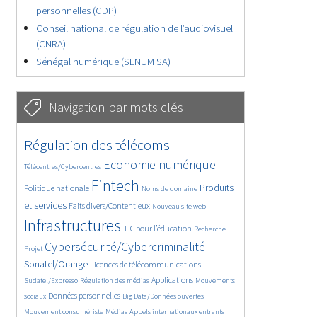
personnelles (CDP)
Conseil national de régulation de l’audiovisuel
(CNRA)
Sénégal numérique (SENUM SA)
Navigation par mots clés
4604/5658
371/5658
Régulation des télécoms
3627/5658
1839/5658
Economie numérique
Télécentres/Cybercentres
5211/5658
667/5658
2346/5658
Fintech
Produits
Politique nationale
Noms de domaine
1560/5658
818/5658
5658/5658
et services
Faits divers/Contentieux
Nouveau site web
1805/5658
195/5658
248/5658
Infrastructures
TIC pour l’éducation
Recherche
3568/5658
2278/5658
Cybersécurité/Cybercriminalité
Projet
1613/5658
281/5658
Sonatel/Orange
Licences de télécommunications
1023/5658
1520/5658
1135/5658
Applications
Sudatel/Expresso
Régulation des médias
Mouvements
1674/5658
144/5658
623/5658
Données personnelles
sociaux
Big Data/Données ouvertes
367/5658
655/5658
1719/5658
Mouvement consumériste
Médias
Appels internationaux entrants