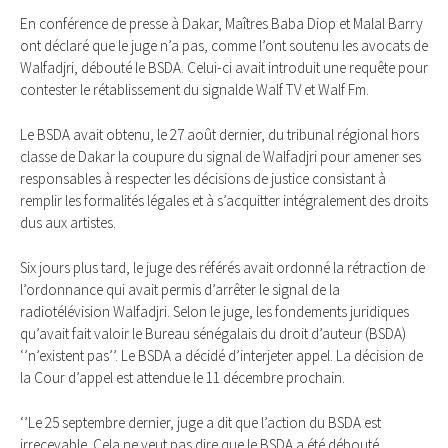
En conférence de presse à Dakar, Maîtres Baba Diop et Malal Barry
ont déclaré que le juge n’a pas, comme l’ont soutenu les avocats de
Walfadjri, débouté le BSDA. Celui-ci avait introduit une requête pour
contester le rétablissement du signalde Walf TV et Walf Fm.
Le BSDA avait obtenu, le 27 août dernier, du tribunal régional hors
classe de Dakar la coupure du signal de Walfadjri pour amener ses
responsables à respecter les décisions de justice consistant à
remplir les formalités légales et à s’acquitter intégralement des droits
dus aux artistes.
Six jours plus tard, le juge des référés avait ordonné la rétraction de
l’ordonnance qui avait permis d’arrêter le signal de la
radiotélévision Walfadjri. Selon le juge, les fondements juridiques
qu’avait fait valoir le Bureau sénégalais du droit d’auteur (BSDA)
‘’n’existent pas’’. Le BSDA a décidé d’interjeter appel. La décision de
la Cour d’appel est attendue le 11 décembre prochain.
‘’Le 25 septembre dernier, juge a dit que l’action du BSDA est
irrecevable. Cela ne veut pas dire que le BSDA a été débouté,