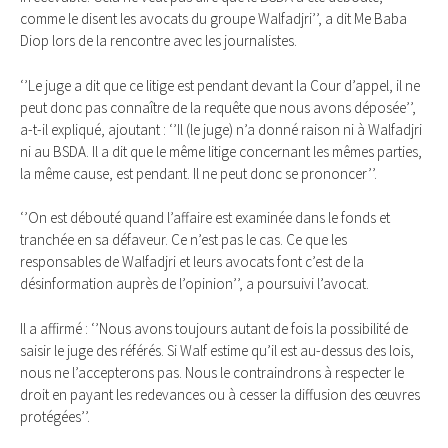
comme le disent les avocats du groupe Walfadjri’’, a dit Me Baba
Diop lors de la rencontre avec les journalistes.
‘’Le juge a dit que ce litige est pendant devant la Cour d’appel, il ne
peut donc pas connaître de la requête que nous avons déposée’’,
a-t-il expliqué, ajoutant : ‘’Il (le juge) n’a donné raison ni à Walfadjri
ni au BSDA. Il a dit que le même litige concernant les mêmes parties,
la même cause, est pendant. Il ne peut donc se prononcer’’.
‘’On est débouté quand l’affaire est examinée dans le fonds et
tranchée en sa défaveur. Ce n’est pas le cas. Ce que les
responsables de Walfadjri et leurs avocats font c’est de la
désinformation auprès de l’opinion’’, a poursuivi l’avocat.
Il a affirmé : ‘’Nous avons toujours autant de fois la possibilité de
saisir le juge des référés. Si Walf estime qu’il est au-dessus des lois,
nous ne l’accepterons pas. Nous le contraindrons à respecter le
droit en payant les redevances ou à cesser la diffusion des œuvres
protégées’’.