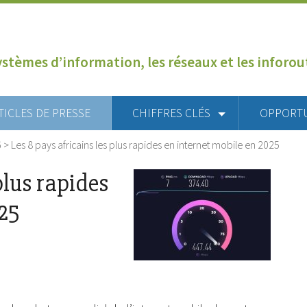
ystèmes d’information, les réseaux et les inforo
TICLES DE PRESSE
CHIFFRES CLÉS
OPPORT
6
>
Les 8 pays africains les plus rapides en internet mobile en 2025
plus rapides
025