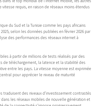
s dans le top mondial de l’internet mobile, les autres
de vitesse requis, en raison de réseaux moins étendus
rique du Sud et la Tunisie comme les pays africains
 2025, selon les données publiées en février 2026 par
alyse des performances des réseaux internet à
les à partir de millions de tests réalisés par des
ts de téléchargement, la latence et la stabilité des
ative entre les pays. La vitesse moyenne est exprimée
central pour apprécier le niveau de maturité
es traduisent des niveaux d’investissement contrastés
er dans les réseaux mobiles de nouvelle génération et
ité de la connectivité s’impose progressivement