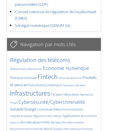
personnelles (CDP)
Conseil national de régulation de l’audiovisuel
(CNRA)
Sénégal numérique (SENUM SA)
Navigation par mots clés
4654/5650
362/5650
Régulation des télécoms
3744/5650
1854/5650
Economie numérique
Télécentres/Cybercentres
5188/5650
688/5650
2414/5650
Fintech
Produits
Politique nationale
Noms de domaine
1612/5650
838/5650
5650/5650
et services
Faits divers/Contentieux
Nouveau site web
1835/5650
197/5650
248/5650
Infrastructures
TIC pour l’éducation
Recherche
3594/5650
2329/5650
Cybersécurité/Cybercriminalité
Projet
1632/5650
289/5650
Sonatel/Orange
Licences de télécommunications
1027/5650
1526/5650
1185/5650
Applications
Sudatel/Expresso
Régulation des médias
Mouvements
1673/5650
141/5650
632/5650
Données personnelles
sociaux
Big Data/Données ouvertes
375/5650
669/5650
1752/5650
Mouvement consumériste
Médias
Appels internationaux entrants