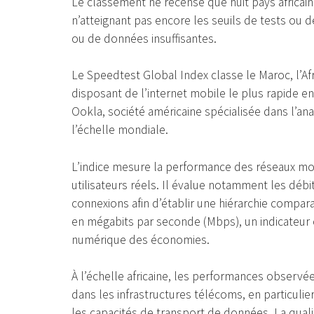
Le classement ne recense que huit pays africain
n’atteignant pas encore les seuils de tests ou 
ou de données insuffisantes.
Le Speedtest Global Index classe le Maroc, l’Af
disposant de l’internet mobile le plus rapide en
Ookla, société américaine spécialisée dans l’an
l’échelle mondiale.
L’indice mesure la performance des réseaux mobi
utilisateurs réels. Il évalue notamment les débi
connexions afin d’établir une hiérarchie compar
en mégabits par seconde (Mbps), un indicateur 
numérique des économies.
À l’échelle africaine, les performances observé
dans les infrastructures télécoms, en particuli
les capacités de transport de données. La qual