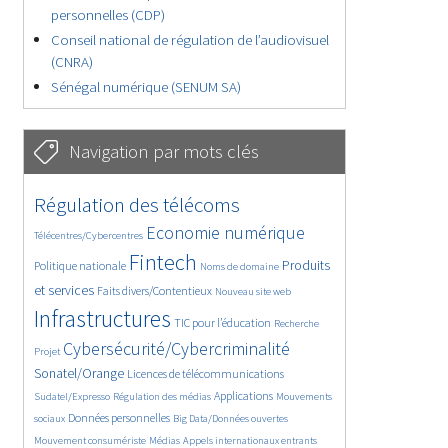
personnelles (CDP)
Conseil national de régulation de l’audiovisuel
(CNRA)
Sénégal numérique (SENUM SA)
Navigation par mots clés
4653/5661
362/5661
Régulation des télécoms
3743/5661
1860/5661
Economie numérique
Télécentres/Cybercentres
5186/5661
682/5661
2415/5661
Fintech
Produits
Politique nationale
Noms de domaine
1579/5661
836/5661
5661/5661
et services
Faits divers/Contentieux
Nouveau site web
1843/5661
195/5661
246/5661
Infrastructures
TIC pour l’éducation
Recherche
3609/5661
2326/5661
Cybersécurité/Cybercriminalité
Projet
1636/5661
292/5661
Sonatel/Orange
Licences de télécommunications
1025/5661
1521/5661
1189/5661
Applications
Sudatel/Expresso
Régulation des médias
Mouvements
1661/5661
143/5661
636/5661
Données personnelles
sociaux
Big Data/Données ouvertes
365/5661
684/5661
1762/5661
Mouvement consumériste
Médias
Appels internationaux entrants