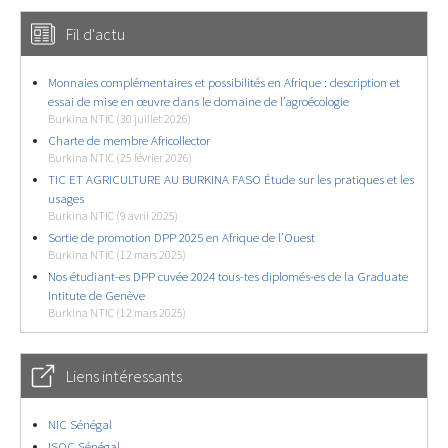
Fil d'actu
Monnaies complémentaires et possibilités en Afrique : description et
essai de mise en œuvre dans le domaine de l’agroécologie
Burkina NTIC (30 juillet 2026)
Charte de membre Africollector
Burkina NTIC (25 février 2026)
TIC ET AGRICULTURE AU BURKINA FASO Étude sur les pratiques et les
usages
Burkina NTIC (9 avril 2025)
Sortie de promotion DPP 2025 en Afrique de l’Ouest
Burkina NTIC (12 mars 2025)
Nos étudiant-es DPP cuvée 2024 tous-tes diplomés-es de la Graduate
Intitute de Genève
Burkina NTIC (12 mars 2025)
Liens intéressants
NIC Sénégal
ISOC Sénégal