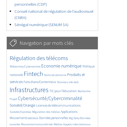
personnelles (CDP)
Conseil national de régulation de l’audiovisuel
(CNRA)
Sénégal numérique (SENUM SA)
Navigation par mots clés
4591/5774
352/5774
Régulation des télécoms
3634/5774
1849/5774
Economie numérique
Politique
Télécentres/Cybercentres
5292/5774
631/5774
2277/5774
Fintech
Produits et
nationale
Noms de domaine
1550/5774
818/5774
5774/5774
services
Faits divers/Contentieux
Nouveau site web
1888/5774
199/5774
244/5774
Infrastructures
TIC pour l’éducation
Recherche
3836/5774
2233/5774
Cybersécurité/Cybercriminalité
Projet
1612/5774
278/5774
Sonatel/Orange
Licences de télécommunications
1034/5774
1541/5774
1248/5774
Applications
Sudatel/Expresso
Régulation des médias
1669/5774
151/5774
Mouvements sociaux
Données personnelles
Big Data/Données
666/5774
366/5774
645/5774
ouvertes
Mouvement consumériste
Médias
Appels internationaux