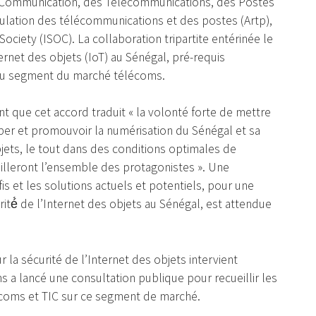
a Communication, des Télécommunications, des Postes
gulation des télécommunications et des postes (Artp),
Society (ISOC). La collaboration tripartite entérinée le
ernet des objets (IoT) au Sénégal, pré-requis
au segment du marché télécoms.
t que cet accord traduit « la volonté forte de mettre
r et promouvoir la numérisation du Sénégal et sa
objets, le tout dans des conditions optimales de
eilleront l’ensemble des protagonistes ». Une
éfis et les solutions actuels et potentiels, pour une
ité́ de l’Internet des objets au Sénégal, est attendue
 la sécurité de l’Internet des objets intervient
 a lancé une consultation publique pour recueillir les
écoms et TIC sur ce segment de marché.