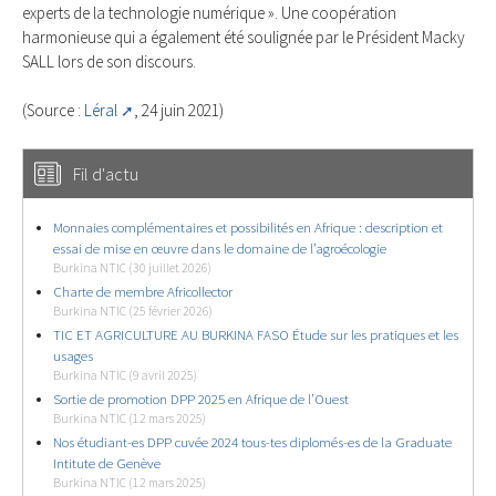
experts de la technologie numérique ». Une coopération
harmonieuse qui a également été soulignée par le Président Macky
SALL lors de son discours.
(Source :
Léral
, 24 juin 2021)
Fil d'actu
Monnaies complémentaires et possibilités en Afrique : description et
essai de mise en œuvre dans le domaine de l’agroécologie
Burkina NTIC (30 juillet 2026)
Charte de membre Africollector
Burkina NTIC (25 février 2026)
TIC ET AGRICULTURE AU BURKINA FASO Étude sur les pratiques et les
usages
Burkina NTIC (9 avril 2025)
Sortie de promotion DPP 2025 en Afrique de l’Ouest
Burkina NTIC (12 mars 2025)
Nos étudiant-es DPP cuvée 2024 tous-tes diplomés-es de la Graduate
Intitute de Genève
Burkina NTIC (12 mars 2025)