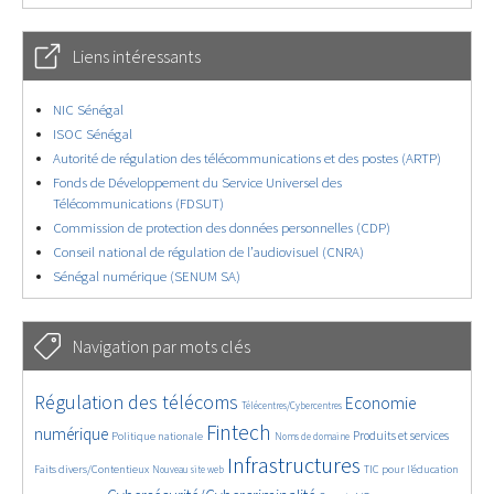
Liens intéressants
NIC Sénégal
ISOC Sénégal
Autorité de régulation des télécommunications et des postes (ARTP)
Fonds de Développement du Service Universel des
Télécommunications (FDSUT)
Commission de protection des données personnelles (CDP)
Conseil national de régulation de l’audiovisuel (CNRA)
Sénégal numérique (SENUM SA)
Navigation par mots clés
4557/5725
352/5725
3621/5725
Régulation des télécoms
Economie
Télécentres/Cybercentres
1838/5725
5249/5725
628/5725
2260/5725
1548/5725
Fintech
numérique
Produits et services
Politique nationale
Noms de domaine
815/5725
5725/5725
1875/5725
199/5725
Infrastructures
Faits divers/Contentieux
TIC pour l’éducation
Nouveau site web
244/5725
3797/5725
2207/5725
1610/5725