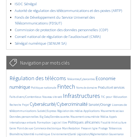
ISOC Sénégal
Autorité de régulation des télécommunications et des postes (ARTP)
Fonds de Développement du Service Universel des
Télécommunications (FDSUT)
Commission de protection des données personnelles (CDP)
Conseil national de régulation de l’audiovisuel (CNRA)
Sénégal numérique (SENUM SA)
Navigation par mots clés
4637/5597
362/5597
3748/5597
Régulation des télécoms
Economie
Télécentres/Cybercentres
1865/5597
5169/5597
682/5597
2455/5597
1608/5597
Fintech
numérique
Produits et services
Politique nationale
Noms de domaine
843/5597
5597/5597
1827/5597
198/5597
Infrastructures
Faits divers/Contentieux
TIC pour l’éducation
Nouveau site web
247/5597
3553/5597
2309/5597
1613/5597
Cybersécurité/Cybercriminalité
Sonatel/Orange
Licences de
Recherche
Projet
299/5597
1015/5597
1517/5597
1138/5597
1664/5597
télécommunications
Applications
Sudatel/Expresso
Régulation des médias
Mouvements sociaux
146/5597
622/5597
366/5597
735/5597
Données personnelles
Big Data/Données ouvertes
Mouvement consumériste
Médias
Appels
1753/5597
94/5597
2623/5597
1109/5597
175/5597
647/5597
Politiques africaines
Formation
internationaux entrants
Logiciel libre
Fiscalité
Art et culture
1853/5597
1052/5597
1578/5597
337/5597
131/5597
210/5597
1231/5597
Point de vue
Manifestation
Genre
Commerce électronique
Presse en ligne
Piratage
Téléservices
365/5597
349/5597
372/5597
1875/5597
Biométrie/Identité numérique
Environnement/Santé
Législation/Réglementation
Gouvernance