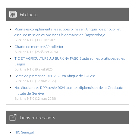
Fil d'actu
Monnaies complémentaires et possibilités en Afrique : description et
essai de mise en œuvre dans le domaine de l’agroécologie
Burkina NTIC (30 juillet 2026)
Charte de membre Africollector
Burkina NTIC (25 février 2026)
TIC ET AGRICULTURE AU BURKINA FASO Étude sur les pratiques et les
usages
Burkina NTIC (9 avril 2025)
Sortie de promotion DPP 2025 en Afrique de l’Ouest
Burkina NTIC (12 mars 2025)
Nos étudiant-es DPP cuvée 2024 tous-tes diplomés-es de la Graduate
Intitute de Genève
Burkina NTIC (12 mars 2025)
Liens intéressants
NIC Sénégal