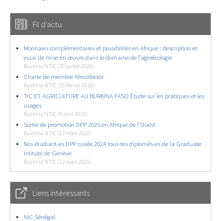
Fil d'actu
Monnaies complémentaires et possibilités en Afrique : description et
essai de mise en œuvre dans le domaine de l’agroécologie
Burkina NTIC (30 juillet 2026)
Charte de membre Africollector
Burkina NTIC (25 février 2026)
TIC ET AGRICULTURE AU BURKINA FASO Étude sur les pratiques et les
usages
Burkina NTIC (9 avril 2025)
Sortie de promotion DPP 2025 en Afrique de l’Ouest
Burkina NTIC (12 mars 2025)
Nos étudiant-es DPP cuvée 2024 tous-tes diplomés-es de la Graduate
Intitute de Genève
Burkina NTIC (12 mars 2025)
Liens intéressants
NIC Sénégal