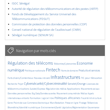
ISOC Sénégal
Autorité de régulation des télécommunications et des postes (ARTP)
Fonds de Développement du Service Universel des
Télécommunications (FDSUT)
Commission de protection des données personnelles (CDP)
Conseil national de régulation de l’audiovisuel (CNRA)
Sénégal numérique (SENUM SA)
Navigation par mots clés
4909/5879
355/5879
3886/5879
Régulation des télécoms
Economie
Télécentres/Cybercentres
1933/5879
5461/5879
697/5879
2523/5879
1617/5879
Fintech
numérique
Produits et services
Politique nationale
Noms de domaine
873/5879
5879/5879
1929/5879
199/5879
Infrastructures
Faits divers/Contentieux
TIC pour l’éducation
Nouveau site web
264/5879
3644/5879
2336/5879
1683/5879
Cybersécurité/Cybercriminalité
Sonatel/Orange
Licences de
Recherche
Projet
298/5879
1050/5879
1598/5879
1126/5879
1731/5879
télécommunications
Applications
Sudatel/Expresso
Régulation des médias
Mouvements sociaux
143/5879
629/5879
389/5879
682/5879
Données personnelles
Big Data/Données ouvertes
Mouvement consumériste
Médias
Appels
1801/5879
106/5879
2702/5879
1164/5879
184/5879
610/5879
Politiques africaines
Formation
internationaux entrants
Logiciel libre
Fiscalité
Art et culture
1916/5879
1091/5879
1687/5879
344/5879
129/5879
210/5879
1271/5879
Point de vue
Manifestation
Genre
Commerce électronique
Presse en ligne
Piratage
Téléservices
389/5879
355/5879
394/5879
1935/5879
Biométrie/Identité numérique
Environnement/Santé
Législation/Réglementation
Gouvernance