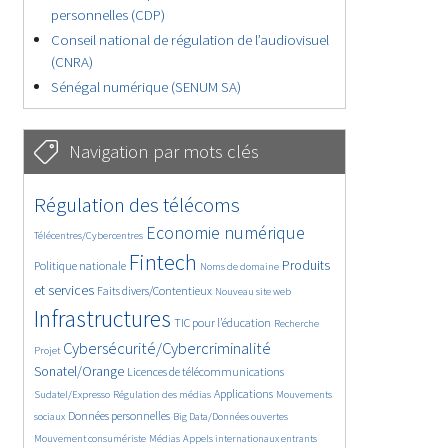
personnelles (CDP)
Conseil national de régulation de l’audiovisuel
(CNRA)
Sénégal numérique (SENUM SA)
Navigation par mots clés
4624/5595
346/5595
Régulation des télécoms
3721/5595
1845/5595
Economie numérique
Télécentres/Cybercentres
5194/5595
680/5595
2437/5595
Fintech
Produits
Politique nationale
Noms de domaine
1543/5595
825/5595
5595/5595
et services
Faits divers/Contentieux
Nouveau site web
1831/5595
190/5595
242/5595
Infrastructures
TIC pour l’éducation
Recherche
3507/5595
2208/5595
Cybersécurité/Cybercriminalité
Projet
1604/5595
290/5595
Sonatel/Orange
Licences de télécommunications
1009/5595
1530/5595
1080/5595
Applications
Sudatel/Expresso
Régulation des médias
Mouvements
1638/5595
142/5595
598/5595
Données personnelles
sociaux
Big Data/Données ouvertes
372/5595
642/5595
1669/5595
Mouvement consumériste
Médias
Appels internationaux entrants