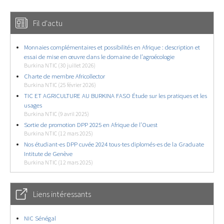
Fil d'actu
Monnaies complémentaires et possibilités en Afrique : description et
essai de mise en œuvre dans le domaine de l’agroécologie
Burkina NTIC (30 juillet 2026)
Charte de membre Africollector
Burkina NTIC (25 février 2026)
TIC ET AGRICULTURE AU BURKINA FASO Étude sur les pratiques et les
usages
Burkina NTIC (9 avril 2025)
Sortie de promotion DPP 2025 en Afrique de l’Ouest
Burkina NTIC (12 mars 2025)
Nos étudiant-es DPP cuvée 2024 tous-tes diplomés-es de la Graduate
Intitute de Genève
Burkina NTIC (12 mars 2025)
Liens intéressants
NIC Sénégal