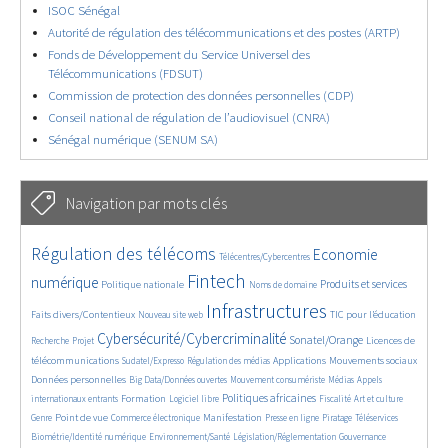
ISOC Sénégal
Autorité de régulation des télécommunications et des postes (ARTP)
Fonds de Développement du Service Universel des
Télécommunications (FDSUT)
Commission de protection des données personnelles (CDP)
Conseil national de régulation de l’audiovisuel (CNRA)
Sénégal numérique (SENUM SA)
Navigation par mots clés
4591/5814
354/5814
3678/5814
Régulation des télécoms
Economie
Télécentres/Cybercentres
1863/5814
5287/5814
645/5814
2306/5814
1541/5814
Fintech
numérique
Produits et services
Politique nationale
Noms de domaine
801/5814
5814/5814
1870/5814
196/5814
Infrastructures
Faits divers/Contentieux
TIC pour l’éducation
Nouveau site web
243/5814
3784/5814
2241/5814
1614/5814
Cybersécurité/Cybercriminalité
Sonatel/Orange
Licences de
Recherche
Projet
293/5814
1045/5814
1537/5814
1263/5814
1688/5814
télécommunications
Applications
Mouvements sociaux
Sudatel/Expresso
Régulation des médias
144/5814
610/5814
361/5814
647/5814
Données personnelles
Big Data/Données ouvertes
Mouvement consumériste
Médias
Appels
1728/5814
119/5814
2535/5814
1076/5814
172/5814
585/5814
Politiques africaines
Formation
internationaux entrants
Logiciel libre
Fiscalité
Art et culture
1930/5814
1053/5814
1491/5814
323/5814
125/5814
210/5814
1227/5814
Point de vue
Manifestation
Genre
Commerce électronique
Presse en ligne
Piratage
Téléservices
356/5814
341/5814
361/5814
1845/5814
Biométrie/Identité numérique
Environnement/Santé
Législation/Réglementation
Gouvernance