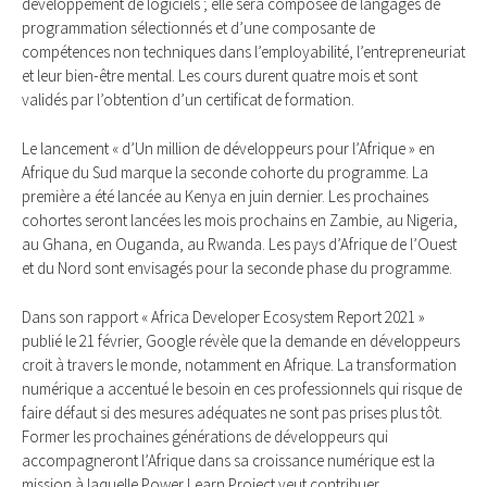
développement de logiciels ; elle sera composée de langages de
programmation sélectionnés et d’une composante de
compétences non techniques dans l’employabilité, l’entrepreneuriat
et leur bien-être mental. Les cours durent quatre mois et sont
validés par l’obtention d’un certificat de formation.
Le lancement « d’Un million de développeurs pour l’Afrique » en
Afrique du Sud marque la seconde cohorte du programme. La
première a été lancée au Kenya en juin dernier. Les prochaines
cohortes seront lancées les mois prochains en Zambie, au Nigeria,
au Ghana, en Ouganda, au Rwanda. Les pays d’Afrique de l’Ouest
et du Nord sont envisagés pour la seconde phase du programme.
Dans son rapport « Africa Developer Ecosystem Report 2021 »
publié le 21 février, Google révèle que la demande en développeurs
croit à travers le monde, notamment en Afrique. La transformation
numérique a accentué le besoin en ces professionnels qui risque de
faire défaut si des mesures adéquates ne sont pas prises plus tôt.
Former les prochaines générations de développeurs qui
accompagneront l’Afrique dans sa croissance numérique est la
mission à laquelle Power Learn Project veut contribuer.