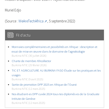
Muriel Edjo
(Source :
WeAreTechAfrica
, 5 septembre 2022)
Fil d'actu
Monnaies complémentaires et possibilités en Afrique : description et
essai de mise en œuvre dans le domaine de l’agroécologie
Burkina NTIC (30 juillet 2026)
Charte de membre Africollector
Burkina NTIC (25 février 2026)
TIC ET AGRICULTURE AU BURKINA FASO Étude sur les pratiques et les
usages
Burkina NTIC (9 avril 2025)
Sortie de promotion DPP 2025 en Afrique de l’Ouest
Burkina NTIC (12 mars 2025)
Nos étudiant-es DPP cuvée 2024 tous-tes diplomés-es de la Graduate
Intitute de Genève
Burkina NTIC (12 mars 2025)