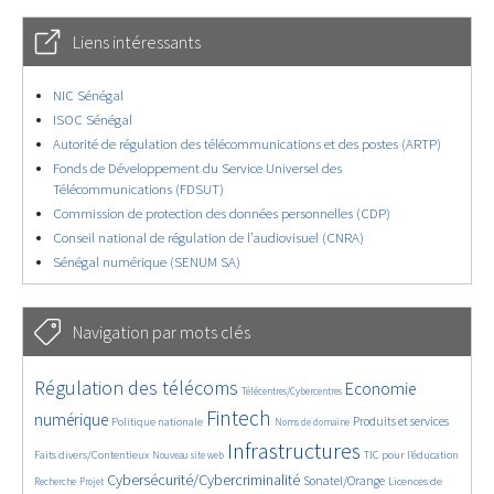
Liens intéressants
NIC Sénégal
ISOC Sénégal
Autorité de régulation des télécommunications et des postes (ARTP)
Fonds de Développement du Service Universel des
Télécommunications (FDSUT)
Commission de protection des données personnelles (CDP)
Conseil national de régulation de l’audiovisuel (CNRA)
Sénégal numérique (SENUM SA)
Navigation par mots clés
4695/5654
346/5654
3761/5654
Régulation des télécoms
Economie
Télécentres/Cybercentres
1860/5654
5257/5654
690/5654
2454/5654
1576/5654
Fintech
numérique
Produits et services
Politique nationale
Noms de domaine
843/5654
5654/5654
1858/5654
193/5654
Infrastructures
Faits divers/Contentieux
TIC pour l’éducation
Nouveau site web
244/5654
3537/5654
2275/5654
1620/5654
Cybersécurité/Cybercriminalité
Sonatel/Orange
Licences de
Recherche
Projet