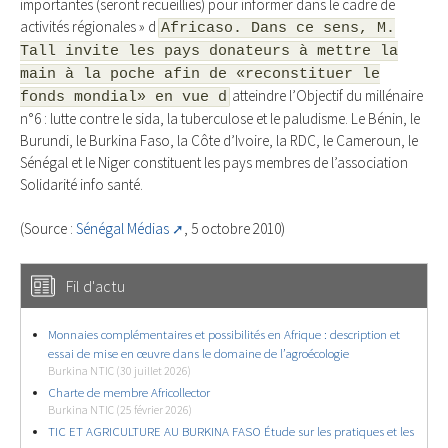
importantes (seront recueillies) pour informer dans le cadre de
activités régionales » d
Africaso. Dans ce sens, M.
Tall invite les pays donateurs à mettre la
main à la poche afin de «reconstituer le
atteindre l’Objectif du millénaire
fonds mondial» en vue d
n°6 : lutte contre le sida, la tuberculose et le paludisme. Le Bénin, le
Burundi, le Burkina Faso, la Côte d’Ivoire, la RDC, le Cameroun, le
Sénégal et le Niger constituent les pays membres de l’association
Solidarité info santé.
(Source :
Sénégal Médias
, 5 octobre 2010)
Fil d'actu
Monnaies complémentaires et possibilités en Afrique : description et
essai de mise en œuvre dans le domaine de l’agroécologie
Burkina NTIC (30 juillet 2026)
Charte de membre Africollector
Burkina NTIC (25 février 2026)
TIC ET AGRICULTURE AU BURKINA FASO Étude sur les pratiques et les