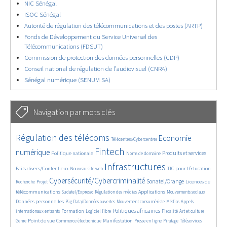
NIC Sénégal
ISOC Sénégal
Autorité de régulation des télécommunications et des postes (ARTP)
Fonds de Développement du Service Universel des
Télécommunications (FDSUT)
Commission de protection des données personnelles (CDP)
Conseil national de régulation de l’audiovisuel (CNRA)
Sénégal numérique (SENUM SA)
Navigation par mots clés
4654/5650
362/5650
3744/5650
Régulation des télécoms
Economie
Télécentres/Cybercentres
1854/5650
5188/5650
688/5650
2414/5650
1612/5650
Fintech
numérique
Produits et services
Politique nationale
Noms de domaine
838/5650
5650/5650
1835/5650
197/5650
Infrastructures
Faits divers/Contentieux
TIC pour l’éducation
Nouveau site web
248/5650
3594/5650
2329/5650
1632/5650
Cybersécurité/Cybercriminalité
Sonatel/Orange
Licences de
Recherche
Projet
289/5650
1027/5650
1526/5650
1185/5650
1673/5650
télécommunications
Applications
Sudatel/Expresso
Régulation des médias
Mouvements sociaux
141/5650
632/5650
375/5650
669/5650
Données personnelles
Big Data/Données ouvertes
Mouvement consumériste
Médias
Appels
1752/5650
96/5650
2477/5650
1097/5650
178/5650
591/5650
Politiques africaines
Formation
internationaux entrants
Logiciel libre
Fiscalité
Art et culture
1836/5650
1048/5650
1516/5650
342/5650
131/5650
206/5650
1170/5650
Point de vue
Manifestation
Genre
Commerce électronique
Presse en ligne
Piratage
Téléservices