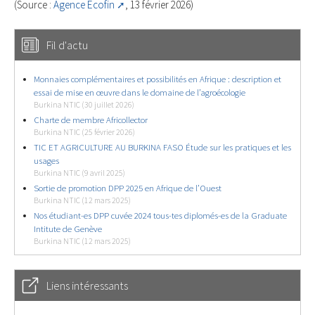
(Source :
Agence Ecofin
, 13 février 2026)
Fil d'actu
Monnaies complémentaires et possibilités en Afrique : description et
essai de mise en œuvre dans le domaine de l’agroécologie
Burkina NTIC (30 juillet 2026)
Charte de membre Africollector
Burkina NTIC (25 février 2026)
TIC ET AGRICULTURE AU BURKINA FASO Étude sur les pratiques et les
usages
Burkina NTIC (9 avril 2025)
Sortie de promotion DPP 2025 en Afrique de l’Ouest
Burkina NTIC (12 mars 2025)
Nos étudiant-es DPP cuvée 2024 tous-tes diplomés-es de la Graduate
Intitute de Genève
Burkina NTIC (12 mars 2025)
Liens intéressants