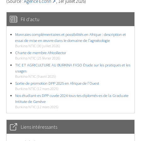
(Source :
Agence Ecofin
, 1er juillet 2026)
Fil d'actu
Monnaies complémentaires et possibilités en Afrique : description et
essai de mise en œuvre dans le domaine de l’agroécologie
Burkina NTIC (30 juillet 2026)
Charte de membre Africollector
Burkina NTIC (25 février 2026)
TIC ET AGRICULTURE AU BURKINA FASO Étude sur les pratiques et les
usages
Burkina NTIC (9 avril 2025)
Sortie de promotion DPP 2025 en Afrique de l’Ouest
Burkina NTIC (12 mars 2025)
Nos étudiant-es DPP cuvée 2024 tous-tes diplomés-es de la Graduate
Intitute de Genève
Burkina NTIC (12 mars 2025)
Liens intéressants