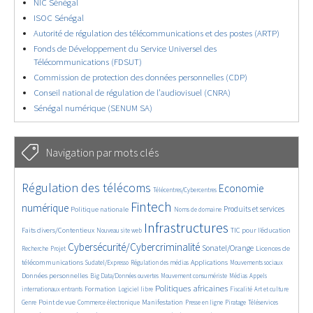
NIC Sénégal
ISOC Sénégal
Autorité de régulation des télécommunications et des postes (ARTP)
Fonds de Développement du Service Universel des
Télécommunications (FDSUT)
Commission de protection des données personnelles (CDP)
Conseil national de régulation de l’audiovisuel (CNRA)
Sénégal numérique (SENUM SA)
Navigation par mots clés
4598/5532
347/5532
3683/5532
Régulation des télécoms
Economie
Télécentres/Cybercentres
1841/5532
5149/5532
670/5532
2377/5532
1515/5532
Fintech
numérique
Produits et services
Politique nationale
Noms de domaine
819/5532
5532/5532
1824/5532
190/5532
Infrastructures
Faits divers/Contentieux
TIC pour l’éducation
Nouveau site web
243/5532
3493/5532
2139/5532
1603/5532
Cybersécurité/Cybercriminalité
Sonatel/Orange
Licences de
Recherche
Projet
299/5532
1007/5532
1513/5532
1062/5532
1636/5532
télécommunications
Applications
Sudatel/Expresso
Régulation des médias
Mouvements sociaux
142/5532
598/5532
364/5532
642/5532
Données personnelles
Big Data/Données ouvertes
Mouvement consumériste
Médias
Appels
1649/5532
94/5532
2544/5532
1102/5532
168/5532
581/5532
Politiques africaines
Formation
internationaux entrants
Logiciel libre
Fiscalité
Art et culture
1781/5532
1037/5532
1578/5532
324/5532
124/5532
204/5532
1192/5532
Point de vue
Manifestation
Genre
Commerce électronique
Presse en ligne
Piratage
Téléservices