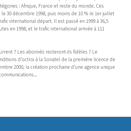
catégories : Afrique, France et reste du monde. Ces
 le 30 décembre 1998, puis moins de 10 % le 1er juillet
afic international départ. Il est passé en 1999 à 36,5
es en 1998, et le trafic international arrivée à 111
current ? Les abonnés resteront-ils fidèles ? Le
nditions d’octroi à la Sonatel de la première licence de
tembre 2000, la création prochaine d’une agence unique
écommunications...