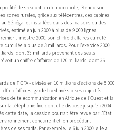
a profité de sa situation de monopole, étendu son
les zones rurales, grâce aux télécentres, ces cabines
au Sénégal et installées dans des maisons ou des
vés, estimé en juin 2000 à plus de 9 000 lignes
remier trimestre 2000, son chiffre d’affaires cumulé
te cumulée à plus de 3 milliards. Pour l’exercice 2000,
milliards, dont 33 milliards provenant des seuls
évoit un chiffre d’affaires de 120 milliards, dont 36
rds de F CFA - divisés en 10 millions d’actions de 5 000
ffre d’affaires, garde l’oeil rivé sur ses objectifs :
rises de télécommunication en Afrique de l’Ouest et la
ur la téléphonie fixe dont elle dispose jusqu’en 2004
ès cette date, la cession pourrait être revue par l’État.
 environnement concurrentiel, en procédant
es de ses tarifs. Par exemple, le 6 juin 2000, elle a