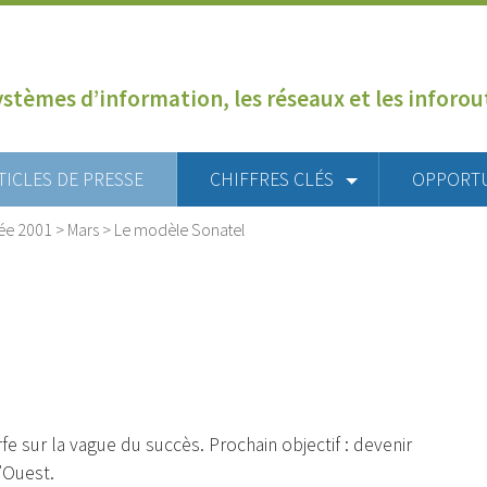
ystèmes d’information, les réseaux et les inforo
TICLES DE PRESSE
CHIFFRES CLÉS
OPPORT
ée 2001
>
Mars
>
Le modèle Sonatel
e sur la vague du succès. Prochain objectif : devenir
’Ouest.