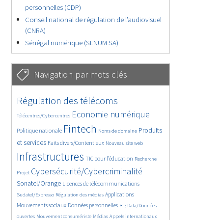
personnelles (CDP)
Conseil national de régulation de l’audiovisuel
(CNRA)
Sénégal numérique (SENUM SA)
Navigation par mots clés
4604/5795
368/5795
Régulation des télécoms
3657/5795
1869/5795
Economie numérique
Télécentres/Cybercentres
5247/5795
656/5795
2320/5795
Fintech
Produits
Politique nationale
Noms de domaine
1546/5795
817/5795
5795/5795
et services
Faits divers/Contentieux
Nouveau site web
1830/5795
196/5795
245/5795
Infrastructures
TIC pour l’éducation
Recherche
3756/5795
2266/5795
Cybersécurité/Cybercriminalité
Projet
1631/5795
301/5795
Sonatel/Orange
Licences de télécommunications
1039/5795
1514/5795
1271/5795
Applications
Sudatel/Expresso
Régulation des médias
1701/5795
147/5795
Mouvements sociaux
Données personnelles
Big Data/Données
616/5795
363/5795
648/5795
ouvertes
Mouvement consumériste
Médias
Appels internationaux