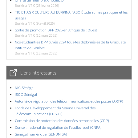
Charte de membre Africollector
Burkina NTIC (25 février 2026)
TIC ET AGRICULTURE AU BURKINA FASO Étude sur les pratiques et les
usages
Burkina NTIC (9 avril 2025)
Sortie de promotion DPP 2025 en Afrique de l’Ouest
Burkina NTIC (12 mars 2025)
Nos étudiant-es DPP cuvée 2024 tous-tes diplomés-es de la Graduate
Intitute de Genève
Burkina NTIC (12 mars 2025)
Liens intéressants
NIC Sénégal
ISOC Sénégal
Autorité de régulation des télécommunications et des postes (ARTP)
Fonds de Développement du Service Universel des
Télécommunications (FDSUT)
Commission de protection des données personnelles (CDP)
Conseil national de régulation de l’audiovisuel (CNRA)
Sénégal numérique (SENUM SA)