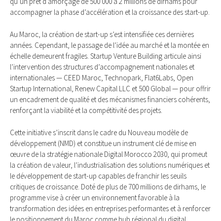
qu’un prêt d’amorçage de 500 000 à 2 millions de dirhams pour
accompagner la phase d’accélération et la croissance des start-up.
Au Maroc, la création de start-up s’est intensifiée ces dernières
années. Cependant, le passage de l’idée au marché et la montée en
échelle demeurent fragiles. Startup Venture Building articule ainsi
l’intervention des structures d’accompagnement nationales et
internationales — CEED Maroc, Technopark, Flat6Labs, Open
Startup International, Renew Capital LLC et 500 Global — pour offrir
un encadrement de qualité et des mécanismes financiers cohérents,
renforçant la viabilité et la compétitivité des projets.
Cette initiative s’inscrit dans le cadre du Nouveau modèle de
développement (NMD) et constitue un instrument clé de mise en
œuvre de la stratégie nationale Digital Morocco 2030, qui promeut
la création de valeur, l’industrialisation des solutions numériques et
le développement de start-up capables de franchir les seuils
critiques de croissance. Doté de plus de 700 millions de dirhams, le
programme vise à créer un environnement favorable à la
transformation des idées en entreprises performantes et à renforcer
le positionnement du Maroc comme hub régional du digital.