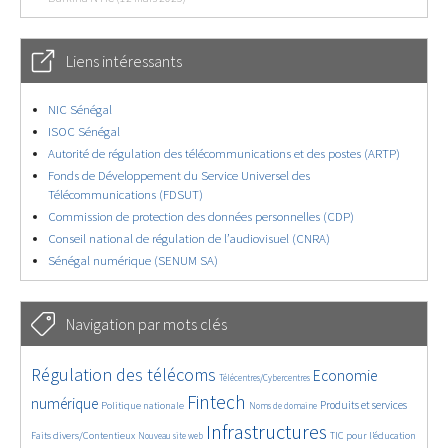
Liens intéressants
NIC Sénégal
ISOC Sénégal
Autorité de régulation des télécommunications et des postes (ARTP)
Fonds de Développement du Service Universel des
Télécommunications (FDSUT)
Commission de protection des données personnelles (CDP)
Conseil national de régulation de l’audiovisuel (CNRA)
Sénégal numérique (SENUM SA)
Navigation par mots clés
4644/5694
415/5694
3657/5694
Régulation des télécoms
Economie
Télécentres/Cybercentres
1877/5694
5281/5694
700/5694
2368/5694
1550/5694
Fintech
numérique
Produits et services
Politique nationale
Noms de domaine
836/5694
5694/5694
1855/5694
199/5694
Infrastructures
Faits divers/Contentieux
TIC pour l’éducation
Nouveau site web