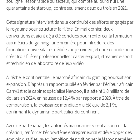
souligne l’essor rapide du secteur, qui compte aujourd’hui une
quarantaine de start-up, contre seulement deux ou trois en 2021.
Cette signature intervient dans la continuité des efforts engagés par
le royaume pour structurer la filière. En mai dernier, deux
conventions avaient déjà été conclues pour renforcer la formation
aux métiers du gaming : une première pour introduire des
formations universitaires dédiées au jeu vidéo, et une seconde pour
créer trois filières professionnelles : caster e-sport, streamer e-sport
et technicien de laboratoire de jeux vidéo.
À l’échelle continentale, le marché africain du gaming poursuit son
expansion. D’après un rapport publié en février par l’éditeur africain
Carry1st et le cabinet spécialisé Newzoo, il a atteint 1,8 milliard de
dollars en 2024, en hausse de 12,4 % par rapport à 2023. À titre de
comparaison, la croissance mondiale n’a été que de 2,1 %,
confirmant le dynamisme particulier du continent.
Avec ce partenariat, les autorités marocaines visent à soutenir la
création, renforcer l’écosystème entrepreneurial et développer des
emplois qualifiés, avec l’ambition de positionner le Maroc parmi les