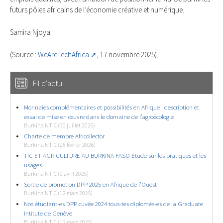
futurs pôles africains de l’économie créative et numérique.
Samira Njoya
(Source :
WeAreTechAfrica
, 17 novembre 2025)
Fil d'actu
Monnaies complémentaires et possibilités en Afrique : description et
essai de mise en œuvre dans le domaine de l’agroécologie
Burkina NTIC (30 juillet 2026)
Charte de membre Africollector
Burkina NTIC (25 février 2026)
TIC ET AGRICULTURE AU BURKINA FASO Étude sur les pratiques et les
usages
Burkina NTIC (9 avril 2025)
Sortie de promotion DPP 2025 en Afrique de l’Ouest
Burkina NTIC (12 mars 2025)
Nos étudiant-es DPP cuvée 2024 tous-tes diplomés-es de la Graduate
Intitute de Genève
Burkina NTIC (12 mars 2025)