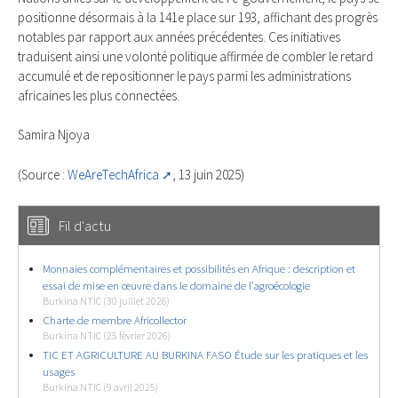
positionne désormais à la 141e place sur 193, affichant des progrès
notables par rapport aux années précédentes. Ces initiatives
traduisent ainsi une volonté politique affirmée de combler le retard
accumulé et de repositionner le pays parmi les administrations
africaines les plus connectées.
Samira Njoya
(Source :
WeAreTechAfrica
, 13 juin 2025)
Fil d'actu
Monnaies complémentaires et possibilités en Afrique : description et
essai de mise en œuvre dans le domaine de l’agroécologie
Burkina NTIC (30 juillet 2026)
Charte de membre Africollector
Burkina NTIC (25 février 2026)
TIC ET AGRICULTURE AU BURKINA FASO Étude sur les pratiques et les
usages
Burkina NTIC (9 avril 2025)