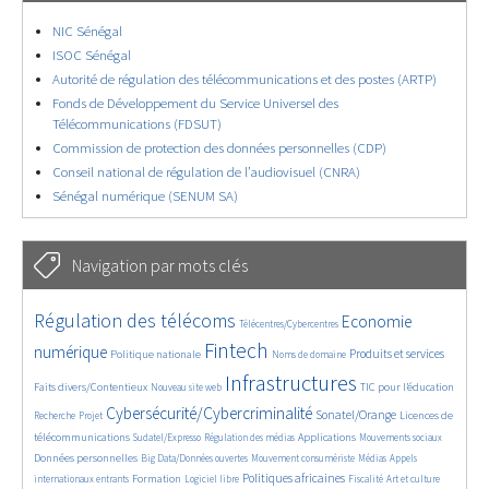
NIC Sénégal
ISOC Sénégal
Autorité de régulation des télécommunications et des postes (ARTP)
Fonds de Développement du Service Universel des
Télécommunications (FDSUT)
Commission de protection des données personnelles (CDP)
Conseil national de régulation de l’audiovisuel (CNRA)
Sénégal numérique (SENUM SA)
Navigation par mots clés
4609/5775
380/5775
3644/5775
Régulation des télécoms
Economie
Télécentres/Cybercentres
1894/5775
5259/5775
685/5775
2329/5775
1554/5775
Fintech
numérique
Produits et services
Politique nationale
Noms de domaine
824/5775
5775/5775
1832/5775
197/5775
Infrastructures
Faits divers/Contentieux
TIC pour l’éducation
Nouveau site web
246/5775
3707/5775
2281/5775
1634/5775
Cybersécurité/Cybercriminalité
Sonatel/Orange
Licences de
Recherche
Projet
301/5775
1045/5775
1524/5775
1228/5775
1706/5775
télécommunications
Applications
Sudatel/Expresso
Régulation des médias
Mouvements sociaux
146/5775
619/5775
364/5775
649/5775
Données personnelles
Big Data/Données ouvertes
Mouvement consumériste
Médias
Appels
1738/5775
111/5775
2470/5775
1083/5775
172/5775
588/5775
Politiques africaines
Formation
internationaux entrants
Logiciel libre
Fiscalité
Art et culture