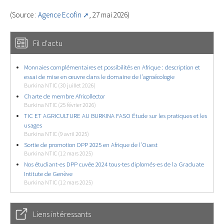
(Source :
Agence Ecofin
, 27 mai 2026)
Fil d'actu
Monnaies complémentaires et possibilités en Afrique : description et
essai de mise en œuvre dans le domaine de l’agroécologie
Burkina NTIC (30 juillet 2026)
Charte de membre Africollector
Burkina NTIC (25 février 2026)
TIC ET AGRICULTURE AU BURKINA FASO Étude sur les pratiques et les
usages
Burkina NTIC (9 avril 2025)
Sortie de promotion DPP 2025 en Afrique de l’Ouest
Burkina NTIC (12 mars 2025)
Nos étudiant-es DPP cuvée 2024 tous-tes diplomés-es de la Graduate
Intitute de Genève
Burkina NTIC (12 mars 2025)
Liens intéressants