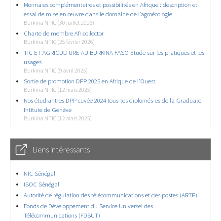
Monnaies complémentaires et possibilités en Afrique : description et
essai de mise en œuvre dans le domaine de l’agroécologie
Burkina NTIC (30 juillet 2026)
Charte de membre Africollector
Burkina NTIC (25 février 2026)
TIC ET AGRICULTURE AU BURKINA FASO Étude sur les pratiques et les
usages
Burkina NTIC (9 avril 2025)
Sortie de promotion DPP 2025 en Afrique de l’Ouest
Burkina NTIC (12 mars 2025)
Nos étudiant-es DPP cuvée 2024 tous-tes diplomés-es de la Graduate
Intitute de Genève
Burkina NTIC (12 mars 2025)
Liens intéressants
NIC Sénégal
ISOC Sénégal
Autorité de régulation des télécommunications et des postes (ARTP)
Fonds de Développement du Service Universel des
Télécommunications (FDSUT)