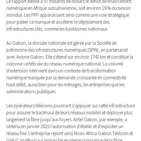
Le rapport estime à 97 milliards de dollars le déficit de financement
numérique en Afrique subsaharienne, soit environ 19 % du besoin
mondial. Les PPP apparaissent ainsi comme une voie stratégique
pour pallier ce manque et accélérer le déploiement des
infrastructures clés, comme les backbones nationaux.
Au Gabon, la dorsale nationale est gérée par la Société de
patrimoine des infrastructures numériques (SPIN), en partenariat
avec Axione Gabon. Elle s’étend sur environ 1742 km et constitue la
colonne vertébrale du réseau numérique national. La volonté
d’extension intervient dans un contexte de transformation
numérique marquée par la demande croissante en connectivité
haut débit, aussi bien pour les ménages, les entreprises que les
administrations publiques.
Les opérateurs télécoms pourront s’appuyer sur cette infrastructure
pour assurer le backhaul de leurs réseaux mobiles et déployer plus
largement la fibre jusqu’aux foyers. Airtel Gabon, par exemple, a
obtenu en janvier 2025 l’autorisation d’établir et d’exploiter un
réseau fixe. L’entreprise rejoint ainsi Moov Africa Gabon Télécom et
GVA (CanalBox) sur le marché en pleine croissance de la fibre