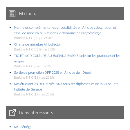
Fil d'actu
Monnaies complémentaires et possibilités en Afrique : description et
essai de mise en œuvre dans le domaine de l’agroécologie
Burkina NTIC (30 juillet 2026)
Charte de membre Africollector
Burkina NTIC (25 février 2026)
TIC ET AGRICULTURE AU BURKINA FASO Étude sur les pratiques et les
usages
Burkina NTIC (9 avril 2025)
Sortie de promotion DPP 2025 en Afrique de l’Ouest
Burkina NTIC (12 mars 2025)
Nos étudiant-es DPP cuvée 2024 tous-tes diplomés-es de la Graduate
Intitute de Genève
Burkina NTIC (12 mars 2025)
Liens intéressants
NIC Sénégal