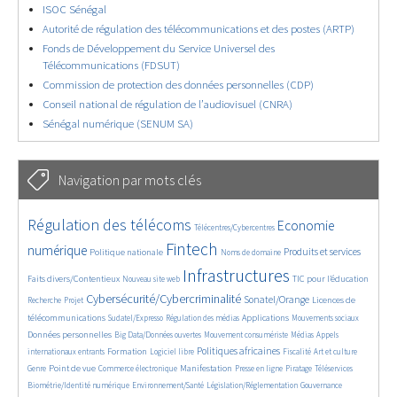
ISOC Sénégal
Autorité de régulation des télécommunications et des postes (ARTP)
Fonds de Développement du Service Universel des
Télécommunications (FDSUT)
Commission de protection des données personnelles (CDP)
Conseil national de régulation de l’audiovisuel (CNRA)
Sénégal numérique (SENUM SA)
Navigation par mots clés
4622/5700
391/5700
3640/5700
Régulation des télécoms
Economie
Télécentres/Cybercentres
1851/5700
5242/5700
675/5700
2369/5700
1564/5700
Fintech
numérique
Produits et services
Politique nationale
Noms de domaine
824/5700
5700/5700
1817/5700
195/5700
Infrastructures
Faits divers/Contentieux
TIC pour l’éducation
Nouveau site web
248/5700
3585/5700
2300/5700
1623/5700
Cybersécurité/Cybercriminalité
Sonatel/Orange
Licences de
Recherche
Projet
285/5700
1023/5700
1537/5700
1135/5700
1690/5700
télécommunications
Applications
Sudatel/Expresso
Régulation des médias
Mouvements sociaux
152/5700
637/5700
367/5700
655/5700
Données personnelles
Big Data/Données ouvertes
Mouvement consumériste
Médias
Appels
1727/5700
112/5700
2418/5700
1074/5700
172/5700
582/5700
Politiques africaines
Formation
internationaux entrants
Logiciel libre
Fiscalité
Art et culture
1906/5700
1043/5700
1508/5700
322/5700
127/5700
207/5700
1205/5700
Point de vue
Manifestation
Genre
Commerce électronique
Presse en ligne
Piratage
Téléservices
356/5700
340/5700
361/5700
1863/5700
Biométrie/Identité numérique
Environnement/Santé
Législation/Réglementation
Gouvernance