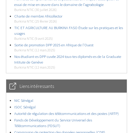
essai de mise en œuvre dans le domaine de l’agroécologie
Burkina NTIC (30 juillet 2026)
Charte de membre Africollector
Burkina NTIC (25 février 2026)
TIC ET AGRICULTURE AU BURKINA FASO Étude sur les pratiques et les
usages
Burkina NTIC (9 avril 2025)
Sortie de promotion DPP 2025 en Afrique de l’Ouest
Burkina NTIC (12 mars 2025)
Nos étudiant-es DPP cuvée 2024 tous-tes diplomés-es de la Graduate
Intitute de Genève
Burkina NTIC (12 mars 2025)
Liens intéressants
NIC Sénégal
ISOC Sénégal
Autorité de régulation des télécommunications et des postes (ARTP)
Fonds de Développement du Service Universel des
Télécommunications (FDSUT)
Commission de protection des données personnelles (CDP)