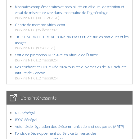
Monnaies complémentaires et possibilités en Afrique : description et
essai de mise en œuvre dans le domaine de l’agroécologie
Burkina NTIC (30 juillet 2026)
Charte de membre Africollector
Burkina NTIC (25 février 2026)
TIC ET AGRICULTURE AU BURKINA FASO Étude sur les pratiques et les
usages
Burkina NTIC (9 avril 2025)
Sortie de promotion DPP 2025 en Afrique de l’Ouest
Burkina NTIC (12 mars 2025)
Nos étudiant-es DPP cuvée 2024 tous-tes diplomés-es de la Graduate
Intitute de Genève
Burkina NTIC (12 mars 2025)
Liens intéressants
NIC Sénégal
ISOC Sénégal
Autorité de régulation des télécommunications et des postes (ARTP)
Fonds de Développement du Service Universel des