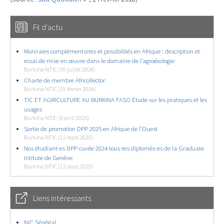
Fil d'actu
Monnaies complémentaires et possibilités en Afrique : description et
essai de mise en œuvre dans le domaine de l’agroécologie
Burkina NTIC (30 juillet 2026)
Charte de membre Africollector
Burkina NTIC (25 février 2026)
TIC ET AGRICULTURE AU BURKINA FASO Étude sur les pratiques et les
usages
Burkina NTIC (9 avril 2025)
Sortie de promotion DPP 2025 en Afrique de l’Ouest
Burkina NTIC (12 mars 2025)
Nos étudiant-es DPP cuvée 2024 tous-tes diplomés-es de la Graduate
Intitute de Genève
Burkina NTIC (12 mars 2025)
Liens intéressants
NIC Sénégal