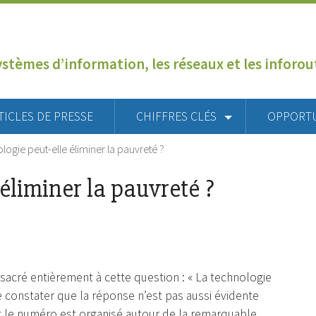
ystèmes d’information, les réseaux et les inforo
TICLES DE PRESSE
CHIFFRES CLÉS
OPPORT
logie peut-elle éliminer la pauvreté ?
éliminer la pauvreté ?
acré entièrement à cette question : « La technologie
de constater que la réponse n’est pas aussi évidente
t le numéro est organisé autour de la remarquable