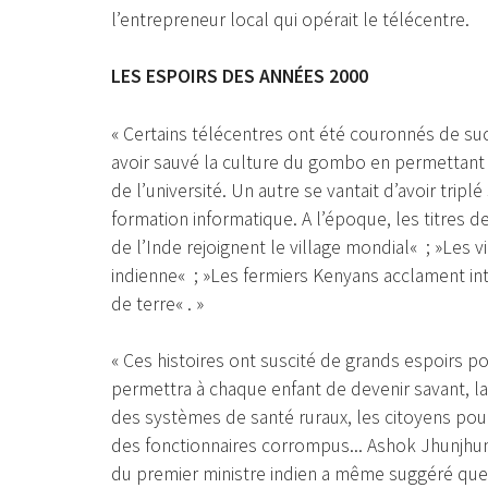
l’entrepreneur local qui opérait le télécentre.
LES ESPOIRS DES ANNÉES 2000
« Certains télécentres ont été couronnés de su
avoir sauvé la culture du gombo en permettant à
de l’université. Un autre se vantait d’avoir trip
formation informatique. A l’époque, les titres d
de l’Inde rejoignent le village mondial« ; »Les 
indienne« ; »Les fermiers Kenyans acclament i
de terre« . »
« Ces histoires ont suscité de grands espoirs po
permettra à chaque enfant de devenir savant, 
des systèmes de santé ruraux, les citoyens pou
des fonctionnaires corrompus... Ashok Jhunjhu
du premier ministre indien a même suggéré que