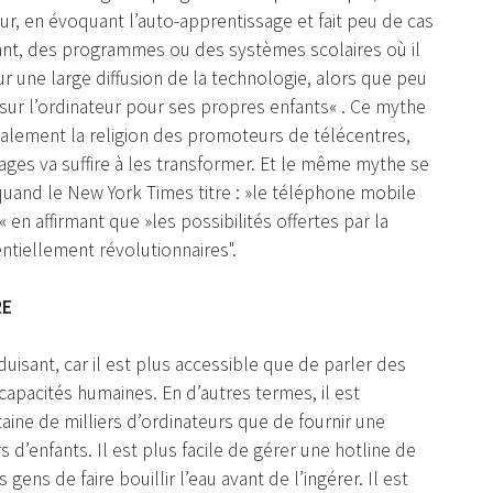
, en évoquant l’auto-apprentissage et fait peu de cas
nant, des programmes ou des systèmes scolaires où il
une large diffusion de la technologie, alors que peu
sur l’ordinateur pour ses propres enfants« . Ce mythe
galement la religion des promoteurs de télécentres,
llages va suffire à les transformer. Et le même mythe se
quand le New York Times titre : »le téléphone mobile
 en affirmant que »les possibilités offertes par la
ntiellement révolutionnaires".
RE
duisant, car il est plus accessible que de parler des
capacités humaines. En d’autres termes, il est
ne de milliers d’ordinateurs que de fournir une
 d’enfants. Il est plus facile de gérer une hotline de
ens de faire bouillir l’eau avant de l’ingérer. Il est