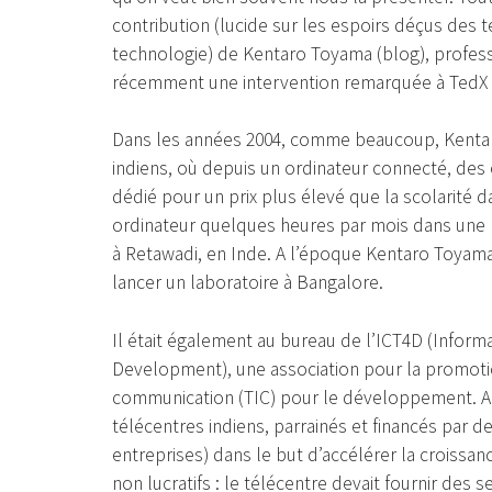
contribution (lucide sur les espoirs déçus des t
technologie) de Kentaro Toyama (blog), professe
récemment une intervention remarquée à TedX T
Dans les années 2004, comme beaucoup, Kentar
indiens, où depuis un ordinateur connecté, des
dédié pour un prix plus élevé que la scolarité da
ordinateur quelques heures par mois dans une la
à Retawadi, en Inde. A l’époque Kentaro Toyama
lancer un laboratoire à Bangalore.
Il était également au bureau de l’ICT4D (Infor
Development), une association pour la promotio
communication (TIC) pour le développement. A c
télécentres indiens, parrainés et financés par d
entreprises) dans le but d’accélérer la croissan
non lucratifs : le télécentre devait fournir des