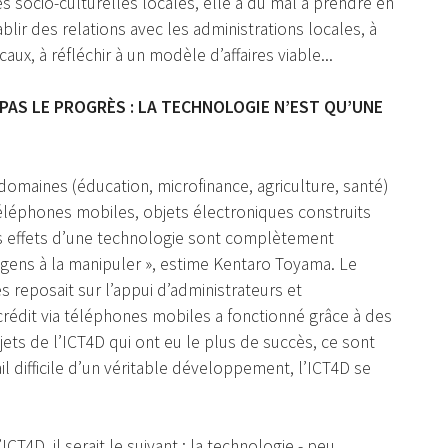
 socio-culturelles locales, elle a du mal à prendre en
lir des relations avec les administrations locales, à
aux, à réfléchir à un modèle d’affaires viable...
PAS LE PROGRÈS : LA TECHNOLOGIE N’EST QU’UNE
maines (éducation, microfinance, agriculture, santé)
téléphones mobiles, objets électroniques construits
les effets d’une technologie sont complètement
 gens à la manipuler », estime Kentaro Toyama. Le
 reposait sur l’appui d’administrateurs et
rédit via téléphones mobiles a fonctionné grâce à des
jets de l’ICT4D qui ont eu le plus de succès, ce sont
ail difficile d’un véritable développement, l’ICT4D se
’ICT4D, il serait le suivant : la technologie - peu