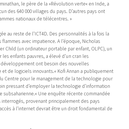
nathan, le père de la »Révolution verte« en Inde, a
un des 640 000 villages du pays. D’autres pays ont
rammes nationaux de télécentres. »
ée au reste de l’ICT4D. Des personnalités à la fois la
s flammes avec impatience. A l’époque, Nicholas
 Child (un ordinateur portable par enfant, OLPC), un
les enfants pauvres, a élevé d’un cran les
en développement ont besoin des nouvelles
 et de logiciels innovants.« Kofi Annan a publiquement
 du Centre pour le management de la technologie pour
soin pressant d’employer la technologie d’information
rique subsaharienne.« Une enquête récente commandée
s interrogés, provenant principalement des pays
l’accès à l’internet devrait être un droit fondamental de