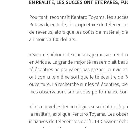
EN RÉALITÉ, LES SUCCÈS ONT ÉTÉ RARES, FUG
Pourtant, reconnaît Kentaro Toyama, les succès 
Retawadi, en Inde, le propriétaire du télécentre 
de revenus, alors que les coûts de matériel, d’é
au moins à 100 dollars.
« Sur une période de cinq ans, je me suis rendu 
en Afrique. La grande majorité ressemblait bea
télécentres ne pouvaient pas gagner leur vie et 
ont connu le même sort que le télécentre de Re
ouverture. La recherche sur les télécentres, bie
mes observations sur la sous-performance cons
« Les nouvelles technologies suscitent de l’op
la réalité », explique Kentaro Toyama. Les obse
initiatives de télécentres de l’ICT4D avaient éc