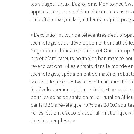
les villages ruraux. L’agronome Monkombu Swami
appelé à ce que se créé un télécentre dans chac
emboîté le pas, en lançant leurs propres prog
« L’excitation autour de télécentres s’est propag
technologie et du développement ont attisé le
Negroponte, fondateur du projet One Laptop Per
projet d’ordinateurs portables bon marché pour 
revendications : »Les enfants dans le monde 
technologies, spécialement de matériel robuste
soutenu le projet. Edward Friedman, directeur
le développement global, a écrit : »Il ya un be
pour les soins de santé en milieu rural en Af
par la BBC a révélé que 79 % des 28 000 adulte
riches, étaient d’accord avec l’affirmation que »
tous les peuples« . »