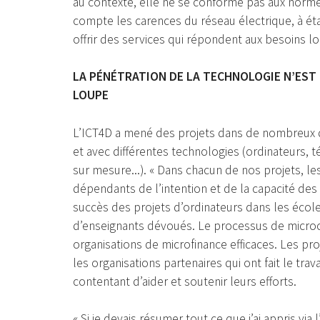
au contexte, elle ne se conforme pas aux normes
compte les carences du réseau électrique, à étab
offrir des services qui répondent aux besoins loc
LA PÉNÉTRATION DE LA TECHNOLOGIE N’EST 
LOUPE
L’ICT4D a mené des projets dans de nombreux do
et avec différentes technologies (ordinateurs, 
sur mesure...). « Dans chacun de nos projets, 
dépendants de l’intention et de la capacité des
succès des projets d’ordinateurs dans les écoles
d’enseignants dévoués. Le processus de microc
organisations de microfinance efficaces. Les pro
les organisations partenaires qui ont fait le trav
contentant d’aider et soutenir leurs efforts.
« Si je devais résumer tout ce que j’ai appris via l