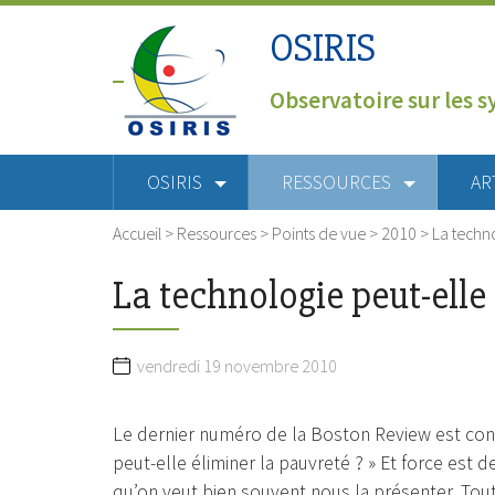
OSIRIS
Observatoire sur les s
OSIRIS
RESSOURCES
AR
Accueil
>
Ressources
>
Points de vue
>
2010
>
La techno
La technologie peut-elle 
vendredi 19 novembre 2010
Le dernier numéro de la Boston Review est cons
peut-elle éliminer la pauvreté ? » Et force est 
qu’on veut bien souvent nous la présenter. Tou