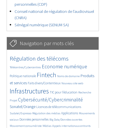
personnelles (CDP)
Conseil national de régulation de l’audiovisuel
(CNRA)
Sénégal numérique (SENUM SA)
Navigation par mots clés
4604/5658
371/5658
Régulation des télécoms
3627/5658
1839/5658
Economie numérique
Télécentres/Cybercentres
5213/5658
667/5658
2346/5658
Fintech
Produits
Politique nationale
Noms de domaine
1560/5658
818/5658
5658/5658
et services
Faits divers/Contentieux
Nouveau site web
1807/5658
195/5658
248/5658
Infrastructures
TIC pour l’éducation
Recherche
3568/5658
2278/5658
Cybersécurité/Cybercriminalité
Projet
1613/5658
281/5658
Sonatel/Orange
Licences de télécommunications
1023/5658
1520/5658
1135/5658
Applications
Sudatel/Expresso
Régulation des médias
Mouvements
1674/5658
146/5658
623/5658
Données personnelles
sociaux
Big Data/Données ouvertes
367/5658
655/5658
1719/5658
Mouvement consumériste
Médias
Appels internationaux entrants