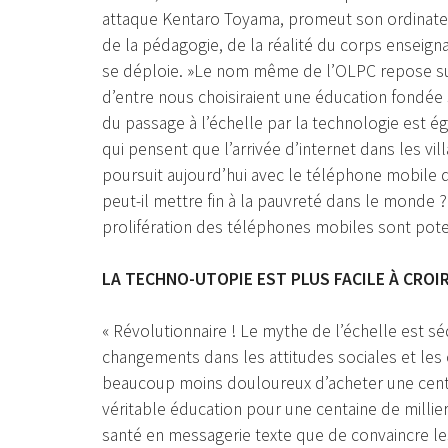
attaque Kentaro Toyama, promeut son ordinateur
de la pédagogie, de la réalité du corps enseig
se déploie. »Le nom même de l’OLPC repose sur 
d’entre nous choisiraient une éducation fondée 
du passage à l’échelle par la technologie est é
qui pensent que l’arrivée d’internet dans les vi
poursuit aujourd’hui avec le téléphone mobile 
peut-il mettre fin à la pauvreté dans le monde ?«
prolifération des téléphones mobiles sont pote
LA TECHNO-UTOPIE EST PLUS FACILE À CROI
« Révolutionnaire ! Le mythe de l’échelle est sé
changements dans les attitudes sociales et les 
beaucoup moins douloureux d’acheter une centai
véritable éducation pour une centaine de milliers
santé en messagerie texte que de convaincre les g