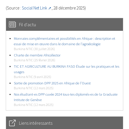
(Source :
Social Net Link
, 28 décembre 2025)
Fil d'actu
Monnaies complémentaires et possibilités en Afrique : description et
essai de mise en œuvre dans le domaine de l’agroécologie
Burkina NTIC (30 juillet 2026)
Charte de membre Africollector
Burkina NTIC (25 février 2026)
TIC ET AGRICULTURE AU BURKINA FASO Étude sur les pratiques et les
usages
Burkina NTIC (9 avril 2025)
Sortie de promotion DPP 2025 en Afrique de l’Ouest
Burkina NTIC (12 mars 2025)
Nos étudiant-es DPP cuvée 2024 tous-tes diplomés-es de la Graduate
Intitute de Genève
Burkina NTIC (12 mars 2025)
Liens intéressants