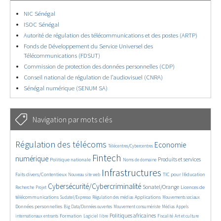
NIC Sénégal
ISOC Sénégal
Autorité de régulation des télécommunications et des postes (ARTP)
Fonds de Développement du Service Universel des
Télécommunications (FDSUT)
Commission de protection des données personnelles (CDP)
Conseil national de régulation de l’audiovisuel (CNRA)
Sénégal numérique (SENUM SA)
Navigation par mots clés
4624/5607
362/5607
3709/5607
Régulation des télécoms
Economie
Télécentres/Cybercentres
1846/5607
5146/5607
674/5607
2355/5607
1562/5607
Fintech
numérique
Produits et services
Politique nationale
Noms de domaine
836/5607
5607/5607
1824/5607
194/5607
Infrastructures
Faits divers/Contentieux
TIC pour l’éducation
Nouveau site web
248/5607
3581/5607
2288/5607
1617/5607
Cybersécurité/Cybercriminalité
Sonatel/Orange
Licences de
Recherche
Projet
290/5607
1018/5607
1505/5607
1189/5607
1666/5607
télécommunications
Applications
Sudatel/Expresso
Régulation des médias
Mouvements sociaux
143/5607
623/5607
367/5607
697/5607
Données personnelles
Big Data/Données ouvertes
Mouvement consumériste
Médias
Appels
1735/5607
98/5607
2451/5607
1078/5607
178/5607
603/5607
Politiques africaines
Formation
internationaux entrants
Logiciel libre
Fiscalité
Art et culture