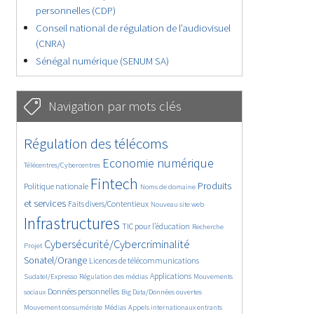
personnelles (CDP)
Conseil national de régulation de l’audiovisuel
(CNRA)
Sénégal numérique (SENUM SA)
Navigation par mots clés
4850/5815
357/5815
Régulation des télécoms
3849/5815
1914/5815
Economie numérique
Télécentres/Cybercentres
5398/5815
686/5815
2486/5815
Fintech
Produits
Politique nationale
Noms de domaine
1615/5815
866/5815
5815/5815
et services
Faits divers/Contentieux
Nouveau site web
1892/5815
195/5815
262/5815
Infrastructures
TIC pour l’éducation
Recherche
3620/5815
2324/5815
Cybersécurité/Cybercriminalité
Projet
1668/5815
298/5815
Sonatel/Orange
Licences de télécommunications
1043/5815
1577/5815
1105/5815
Applications
Sudatel/Expresso
Régulation des médias
Mouvements
1712/5815
142/5815
622/5815
Données personnelles
sociaux
Big Data/Données ouvertes
382/5815
673/5815
1784/5815
Mouvement consumériste
Médias
Appels internationaux entrants