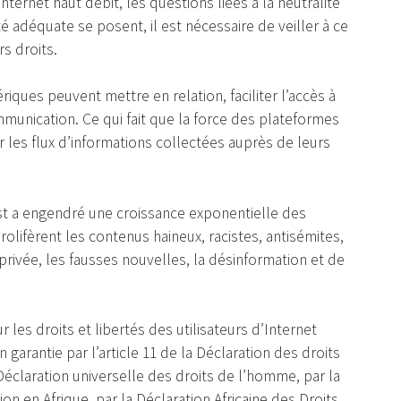
nternet haut débit, les questions liées à la neutralité
lité adéquate se posent, il est nécessaire de veiller à ce
s droits.
iques peuvent mettre en relation, faciliter l’accès à
ommunication. Ce qui fait que la force des plateformes
er les flux d’informations collectées auprès de leurs
uest a engendré une croissance exponentielle des
prolifèrent les contenus haineux, racistes, antisémites,
privée, les fausses nouvelles, la désinformation et de
 les droits et libertés des utilisateurs d’Internet
arantie par l’article 11 de la Déclaration des droits
 Déclaration universelle des droits de l’homme, par la
ion en Afrique, par la Déclaration Africaine des Droits