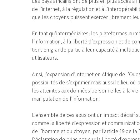
Les pays africains ont de plus en plus accès à l’I
de l’internet, à la régulation et à l’interopérabi
que les citoyens puissent exercer librement leur
En tant qu’intermédiaires, les plateformes numér
l’information, à la liberté d’expression et de c
tient en grande partie à leur capacité à multipli
utilisateurs.
Ainsi, l’expansion d’Internet en Afrique de l’O
possibilités de s’exprimer mais aussi le lieu où 
les atteintes aux données personnelles à la vie 
manipulation de l’information.
L’ensemble de ces abus ont un impact décisif sur
comme la liberté d’expression et communication g
de l’homme et du citoyen, par l’article 19 de la
Déclaration de principes sur la liberté d’express