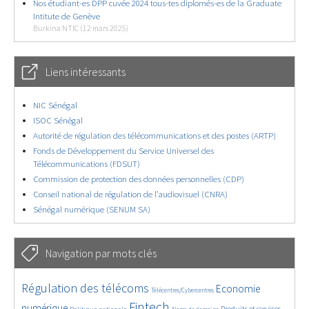
Nos étudiant-es DPP cuvée 2024 tous-tes diplomés-es de la Graduate
Intitute de Genève
Burkina NTIC (12 mars 2025)
Liens intéressants
NIC Sénégal
ISOC Sénégal
Autorité de régulation des télécommunications et des postes (ARTP)
Fonds de Développement du Service Universel des
Télécommunications (FDSUT)
Commission de protection des données personnelles (CDP)
Conseil national de régulation de l’audiovisuel (CNRA)
Sénégal numérique (SENUM SA)
Navigation par mots clés
4641/5747
359/5747
3773/5747
Régulation des télécoms
Economie
Télécentres/Cybercentres
1878/5747
5209/5747
681/5747
2461/5747
1609/5747
Fintech
numérique