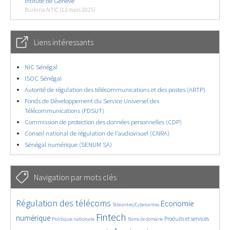
Intitute de Genève
Burkina NTIC (12 mars 2025)
Liens intéressants
NIC Sénégal
ISOC Sénégal
Autorité de régulation des télécommunications et des postes (ARTP)
Fonds de Développement du Service Universel des
Télécommunications (FDSUT)
Commission de protection des données personnelles (CDP)
Conseil national de régulation de l’audiovisuel (CNRA)
Sénégal numérique (SENUM SA)
Navigation par mots clés
4655/5792
402/5792
3698/5792
Régulation des télécoms
Economie
Télécentres/Cybercentres
1906/5792
5325/5792
709/5792
2390/5792
1563/5792
Fintech
numérique
Produits et services
Politique nationale
Noms de domaine
841/5792
5792/5792
1865/5792
196/5792