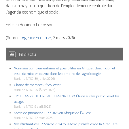
dans un pays où la question de l’emploi demeure centrale dans
l’agenda économique et social.
Félicien Houindo Lokossou
(Source :
Agence Ecofin
, 3 mars 2026)
Fil d'actu
Monnaies complémentaires et possibilités en Afrique : description et
essai de mise en œuvre dans le domaine de l’agroécologie
Burkina NTIC (30 juillet 2026)
Charte de membre Africollector
Burkina NTIC (25 février 2026)
TIC ET AGRICULTURE AU BURKINA FASO Étude sur les pratiques et les
usages
Burkina NTIC (9 avril 2025)
Sortie de promotion DPP 2025 en Afrique de l’Ouest
Burkina NTIC (12 mars 2025)
Nos étudiant-es DPP cuvée 2024 tous-tes diplomés-es de la Graduate