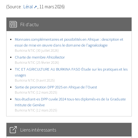
(Source :
Léral
, 11 mars 2026)
Fil d'actu
Monnaies complémentaires et possibilités en Afrique : description et
essai de mise en œuvre dans le domaine de l’agroécologie
Burkina NTIC (30 juillet 2026)
Charte de membre Africollector
Burkina NTIC (25 février 2026)
TIC ET AGRICULTURE AU BURKINA FASO Étude sur les pratiques et les
usages
Burkina NTIC (9 avril 2025)
Sortie de promotion DPP 2025 en Afrique de l’Ouest
Burkina NTIC (12 mars 2025)
Nos étudiant-es DPP cuvée 2024 tous-tes diplomés-es de la Graduate
Intitute de Genève
Burkina NTIC (12 mars 2025)
Liens intéressants