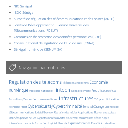
NIC Sénégal
ISOC Sénégal
Autorité de régulation des télécommunications et des postes (ARTP)
Fonds de Développement du Service Universel des
Télécommunications (FDSUT)
Commission de protection des données personnelles (CDP)
Conseil national de régulation de l’audiovisuel (CNRA)
Sénégal numérique (SENUM SA)
Navigation par mots clés
4617/5656
387/5656
3657/5656
Régulation des télécoms
Economie
Télécentres/Cybercentres
1846/5656
5230/5656
662/5656
2358/5656
1569/5656
Fintech
numérique
Produits et services
Politique nationale
Noms de domaine
826/5656
5656/5656
1794/5656
196/5656
Infrastructures
Faits divers/Contentieux
TIC pour l’éducation
Nouveau site web
247/5656
3585/5656
2298/5656
1625/5656
Cybersécurité/Cybercriminalité
Sonatel/Orange
Licences de
Recherche
Projet
279/5656
1035/5656
1521/5656
1133/5656
1668/5656
télécommunications
Applications
Sudatel/Expresso
Régulation des médias
Mouvements sociaux
142/5656
609/5656
375/5656
657/5656
Données personnelles
Big Data/Données ouvertes
Mouvement consumériste
Médias
Appels
1729/5656
104/5656
2405/5656
1068/5656
173/5656
586/5656
Politiques africaines
Formation
internationaux entrants
Logiciel libre
Fiscalité
Art et culture