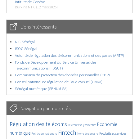
Intitute de Genève
Burkina NTIC (12 mars 2025)
Liens intéressants
NIC Sénégal
ISOC Sénégal
Autorité de régulation des télécommunications et des postes (ARTP)
Fonds de Développement du Service Universel des
Télécommunications (FDSUT)
Commission de protection des données personnelles (CDP)
Conseil national de régulation de l’audiovisuel (CNRA)
Sénégal numérique (SENUM SA)
Navigation par mots clés
4659/5800
369/5800
3798/5800
Régulation des télécoms
Economie
Télécentres/Cybercentres
1882/5800
5226/5800
688/5800
2486/5800
1616/5800
Fintech
numérique
Produits et services
Politique nationale
Noms de domaine